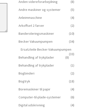
Anden videreforarbejdning
(8)
Andre maskiner og systemer
(5)
Anleimmaschine
(4)
Arkoffset 2 farver
(2)
Banderoleringsmaskiner
(10)
Becker Vakuumpumpen
(34)
Ersatzteile Becker-Vakuumpumpen
(33)
Behandling af trykplader
(8)
Behandling af trykplader
(1)
Bogbinderi
(2)
Bogtryk
(18)
Boremaskiner til papir
(4)
Computer-til-plade-systemer
(6)
Digital udskrivning
(4)