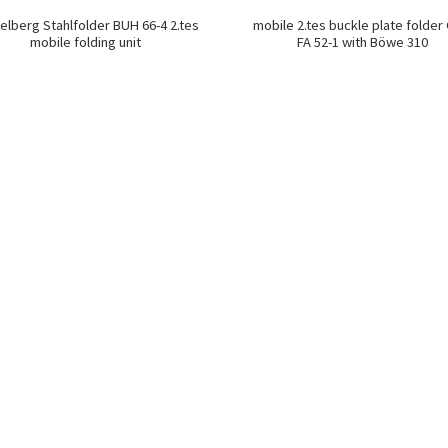
elberg Stahlfolder BUH 66-4 2.tes
mobile 2.tes buckle plate folder
mobile folding unit
FA 52-1 with Böwe 310