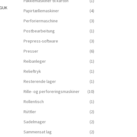
Pakkemaskiner til karton
(1)
 GUK
Papirtællemaskiner
(4)
Perforiermaschine
(3)
Postbearbeitung
(1)
Prepress-software
(3)
Presser
(6)
Reibanleger
(1)
Relieftryk
(1)
Resterende lager
(1)
Rille- og perforeringsmaskiner
(10)
Rollentisch
(1)
Rüttler
(2)
Sadelmager
(2)
Sammensat lag
(2)