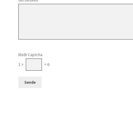
Please leave this field empty.
Math Captcha
1 ×
= 6