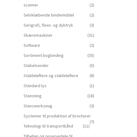
scanner
(2)
Selvklæbende bindemiddel
(2)
Serigrafi, flexo- og dybtryk
(3)
Skæremaskiner
(31)
Software
(2)
Sortiment bogbinding
(35)
Stabelvender
(5)
Stableløftere og stableløftere
(8)
Standard lys
(1)
Stansning
(18)
Stanzwerkzeug
(3)
Systemer til produktion af brochurer
(7)
Teknologi til transportbånd
(11)
Tilbehør og reservedele til