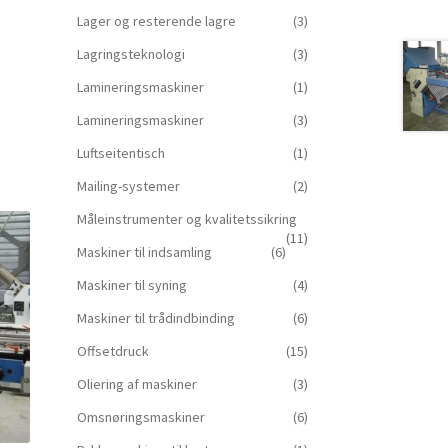
Lager og resterende lagre
(3)
Lagringsteknologi
(3)
Lamineringsmaskiner
(1)
Lamineringsmaskiner
(3)
Luftseitentisch
(1)
Mailing-systemer
(2)
Måleinstrumenter og kvalitetssikring
(11)
Maskiner til indsamling
(6)
Maskiner til syning
(4)
Maskiner til trådindbinding
(6)
Offsetdruck
(15)
Oliering af maskiner
(3)
Omsnøringsmaskiner
(6)