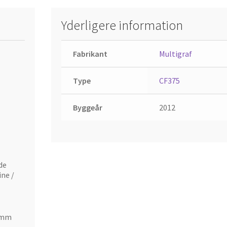
Yderligere information
Fabrikant
Multigraf
Type
CF375
Byggeår
2012
de
ine /
0 mm