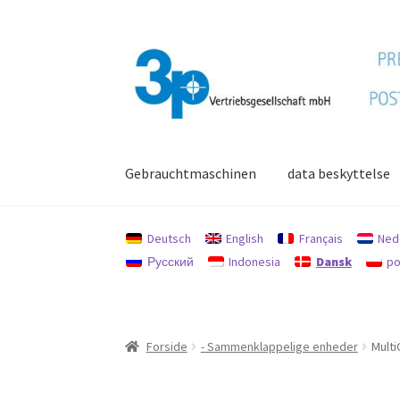
Spring
Spring
til
til
navigation
indhold
Gebrauchtmaschinen
data beskyttelse
Forside
aftryk
Brugte maskiner
data beskytte
Deutsch
English
Français
Ned
Русский
Indonesia
Dansk
po
Forside
- Sammenklappelige enheder
Multi