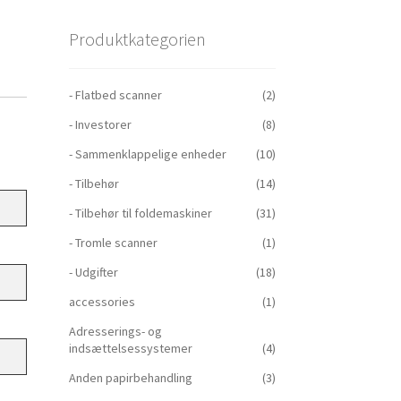
Produktkategorien
- Flatbed scanner
(2)
- Investorer
(8)
- Sammenklappelige enheder
(10)
- Tilbehør
(14)
- Tilbehør til foldemaskiner
(31)
- Tromle scanner
(1)
- Udgifter
(18)
accessories
(1)
Adresserings- og
indsættelsessystemer
(4)
Anden papirbehandling
(3)