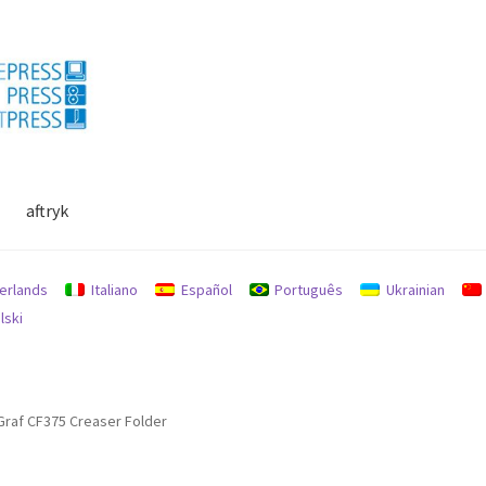
aftryk
lse
Min konto
Politik for refusion og returnering
Søg
erlands
Italiano
Español
Português
Ukrainian
lski
Graf CF375 Creaser Folder