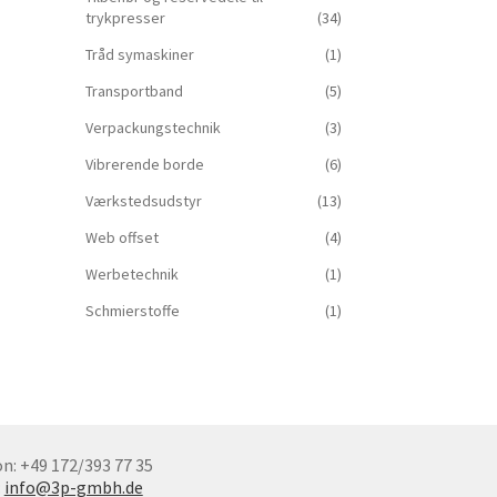
trykpresser
(34)
Tråd symaskiner
(1)
Transportband
(5)
Verpackungstechnik
(3)
Vibrerende borde
(6)
Værkstedsudstyr
(13)
Web offset
(4)
Werbetechnik
(1)
Schmierstoffe
(1)
n: +49 172/393 77 35
:
info@3p-gmbh.de