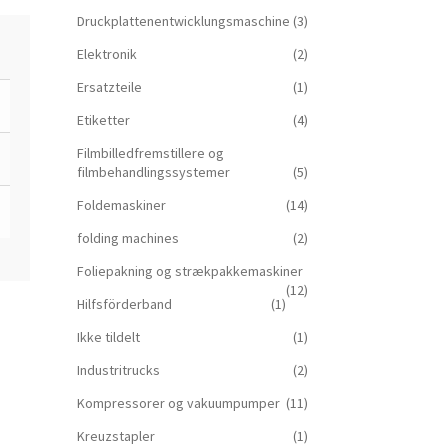
Druckplattenentwicklungsmaschine
(3)
Elektronik
(2)
Ersatzteile
(1)
Etiketter
(4)
Filmbilledfremstillere og
filmbehandlingssystemer
(5)
Foldemaskiner
(14)
folding machines
(2)
Foliepakning og strækpakkemaskiner
(12)
Hilfsförderband
(1)
Ikke tildelt
(1)
Industritrucks
(2)
Kompressorer og vakuumpumper
(11)
Kreuzstapler
(1)