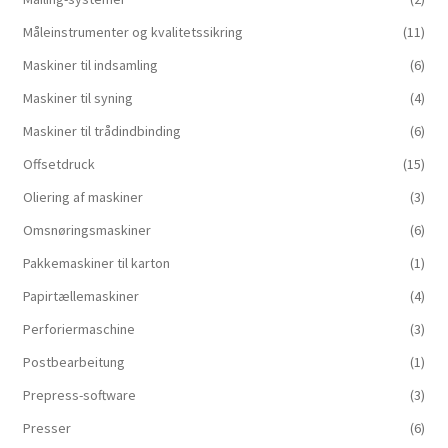
Måleinstrumenter og kvalitetssikring
(11)
Maskiner til indsamling
(6)
Maskiner til syning
(4)
Maskiner til trådindbinding
(6)
Offsetdruck
(15)
Oliering af maskiner
(3)
Omsnøringsmaskiner
(6)
Pakkemaskiner til karton
(1)
Papirtællemaskiner
(4)
Perforiermaschine
(3)
Postbearbeitung
(1)
Prepress-software
(3)
Presser
(6)