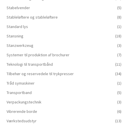
Stabelvender
(5)
Stableløftere og stableløftere
(8)
Standard lys
(1)
Stansning
(18)
Stanzwerkzeug
(3)
Systemer til produktion af brochurer
(7)
Teknologi til transportbånd
(11)
Tilbehør og reservedele til trykpresser
(34)
Tråd symaskiner
(1)
Transportband
(5)
Verpackungstechnik
(3)
Vibrerende borde
(6)
Værkstedsudstyr
(13)