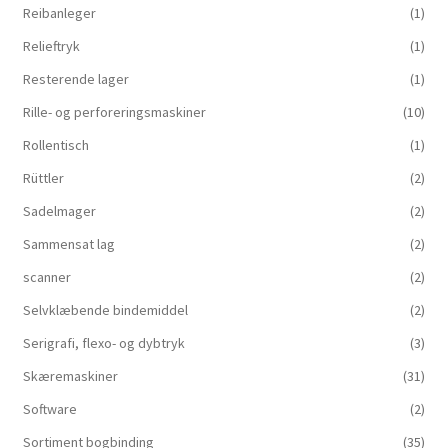
Reibanleger
(1)
Relieftryk
(1)
Resterende lager
(1)
Rille- og perforeringsmaskiner
(10)
Rollentisch
(1)
Rüttler
(2)
Sadelmager
(2)
Sammensat lag
(2)
scanner
(2)
Selvklæbende bindemiddel
(2)
Serigrafi, flexo- og dybtryk
(3)
Skæremaskiner
(31)
Software
(2)
Sortiment bogbinding
(35)