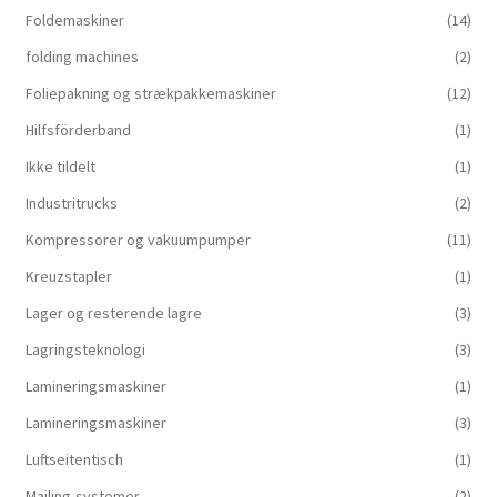
Foldemaskiner
(14)
folding machines
(2)
Foliepakning og strækpakkemaskiner
(12)
Hilfsförderband
(1)
Ikke tildelt
(1)
Industritrucks
(2)
Kompressorer og vakuumpumper
(11)
Kreuzstapler
(1)
Lager og resterende lagre
(3)
Lagringsteknologi
(3)
Lamineringsmaskiner
(1)
Lamineringsmaskiner
(3)
Luftseitentisch
(1)
Mailing-systemer
(2)