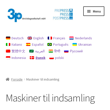
Spring
Spring
Menu
til
til
navigation
indhold
Forside
Deutsch
English
Français
Nederlands
aftryk
Italiano
Español
Português
Ukrainian
繁體中文
العربية
हिन्दी
Русский
Brugte maskiner
Indonesia
Dansk
polski
data beskyttelse
Min konto
Forside
Maskiner til indsamling
Politik for refusion og returnering
Maskiner til indsamling
Søg