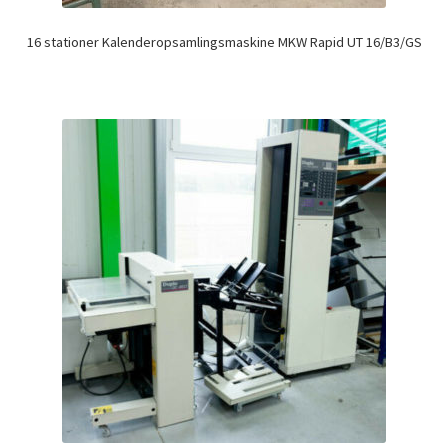
16 stationer Kalenderopsamlingsmaskine MKW Rapid UT 16/B3/GS