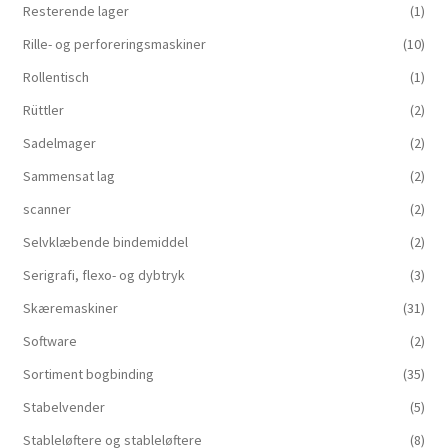
Resterende lager
(1)
Rille- og perforeringsmaskiner
(10)
Rollentisch
(1)
Rüttler
(2)
Sadelmager
(2)
Sammensat lag
(2)
scanner
(2)
Selvklæbende bindemiddel
(2)
Serigrafi, flexo- og dybtryk
(3)
Skæremaskiner
(31)
Software
(2)
Sortiment bogbinding
(35)
Stabelvender
(5)
Stableløftere og stableløftere
(8)