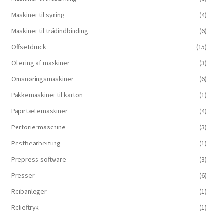
Maskiner til syning
(4)
Maskiner til trådindbinding
(6)
Offsetdruck
(15)
Oliering af maskiner
(3)
Omsnøringsmaskiner
(6)
Pakkemaskiner til karton
(1)
Papirtællemaskiner
(4)
Perforiermaschine
(3)
Postbearbeitung
(1)
Prepress-software
(3)
Presser
(6)
Reibanleger
(1)
Relieftryk
(1)