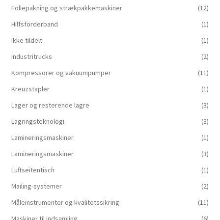
Foliepakning og strækpakkemaskiner
(12)
Hilfsförderband
(1)
Ikke tildelt
(1)
Industritrucks
(2)
Kompressorer og vakuumpumper
(11)
Kreuzstapler
(1)
Lager og resterende lagre
(3)
Lagringsteknologi
(3)
Lamineringsmaskiner
(1)
Lamineringsmaskiner
(3)
Luftseitentisch
(1)
Mailing-systemer
(2)
Måleinstrumenter og kvalitetssikring
(11)
Maskiner til indsamling
(6)