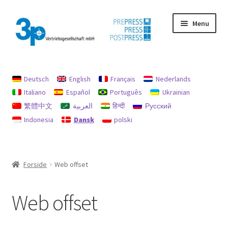
Spring
Spring
Menu
til
til
navigation
indhold
Forside
Deutsch
English
Français
Nederlands
aftryk
Italiano
Español
Português
Ukrainian
繁體中文
العربية
हिन्दी
Русский
Brugte maskiner
Indonesia
Dansk
polski
data beskyttelse
Min konto
Forside
Web offset
Politik for refusion og returnering
Web offset
Søg