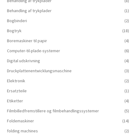
Behandling af trykplader
(8)
Behandling af trykplader
(1)
Bogbinderi
(2)
Bogtryk
(18)
Boremaskiner til papir
(4)
Computer-til-plade-systemer
(6)
Digital udskrivning
(4)
Druckplattenentwicklungsmaschine
(3)
Elektronik
(2)
Ersatzteile
(1)
Etiketter
(4)
Filmbilledfremstillere og filmbehandlingssystemer
(5)
Foldemaskiner
(14)
folding machines
(2)