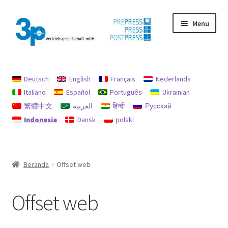
Skip
Skip
Menu
to
to
navigation
content
Beranda
Deutsch
English
Français
Nederlands
Akun saya
Italiano
Español
Português
Ukrainian
繁體中文
العربية
हिन्दी
Русский
jejak
Indonesia
Dansk
polski
Kebijakan untuk pengembalian uang dan pengembalian
Mencari
Beranda
Offset web
Mesin bekas
Offset web
perlindungan data