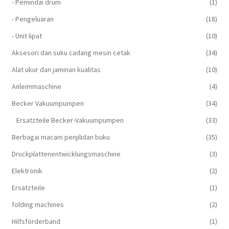
- Pemindai drum
(1)
- Pengeluaran
(18)
- Unit lipat
(10)
Aksesori dan suku cadang mesin cetak
(34)
Alat ukur dan jaminan kualitas
(10)
Anleimmaschine
(4)
Becker Vakuumpumpen
(34)
Ersatzteile Becker-Vakuumpumpen
(33)
Berbagai macam penjilidan buku
(35)
Druckplattenentwicklungsmaschine
(3)
Elektronik
(2)
Ersatzteile
(1)
folding machines
(2)
Hilfsförderband
(1)