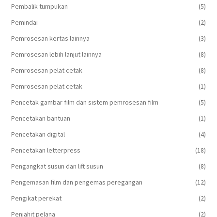
Pembalik tumpukan
(5)
Pemindai
(2)
Pemrosesan kertas lainnya
(3)
Pemrosesan lebih lanjut lainnya
(8)
Pemrosesan pelat cetak
(8)
Pemrosesan pelat cetak
(1)
Pencetak gambar film dan sistem pemrosesan film
(5)
Pencetakan bantuan
(1)
Pencetakan digital
(4)
Pencetakan letterpress
(18)
Pengangkat susun dan lift susun
(8)
Pengemasan film dan pengemas peregangan
(12)
Pengikat perekat
(2)
Penjahit pelana
(2)