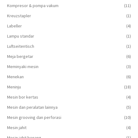
Kompresor & pompa vakum
(11)
Kreuzstapler
(1)
Labeller
(4)
Lampu standar
(1)
Luftseitentisch
(1)
Meja bergetar
(6)
Meminyaki mesin
(3)
Menekan
(6)
Meninju
(18)
Mesin bor kertas
(4)
Mesin dan peralatan lainnya
(5)
Mesin grooving dan perforasi
(10)
Mesin jahit
(4)
Mesin jahit benang
(1)