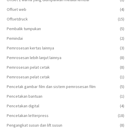
Offset web
(4)
Offsetdruck
(15)
Pembalik tumpukan
(5)
Pemindai
(2)
Pemrosesan kertas lainnya
(3)
Pemrosesan lebih lanjut lainnya
(8)
Pemrosesan pelat cetak
(8)
Pemrosesan pelat cetak
(1)
Pencetak gambar film dan sistem pemrosesan film
(5)
Pencetakan bantuan
(1)
Pencetakan digital
(4)
Pencetakan letterpress
(18)
Pengangkat susun dan lift susun
(8)