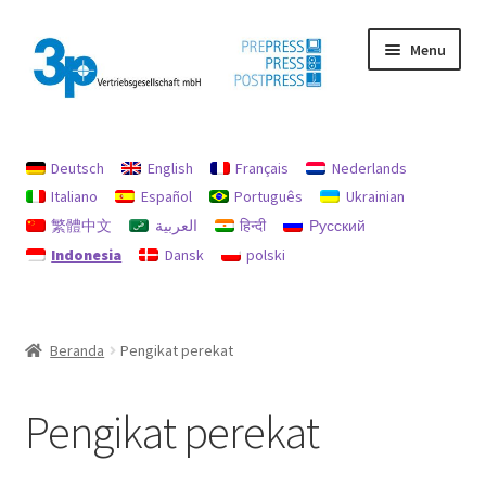
Skip
Skip
Menu
to
to
navigation
content
Beranda
Deutsch
English
Français
Nederlands
Akun saya
Italiano
Español
Português
Ukrainian
繁體中文
العربية
हिन्दी
Русский
jejak
Indonesia
Dansk
polski
Kebijakan untuk pengembalian uang dan pengembalian
Mencari
Beranda
Pengikat perekat
Mesin bekas
Pengikat perekat
perlindungan data