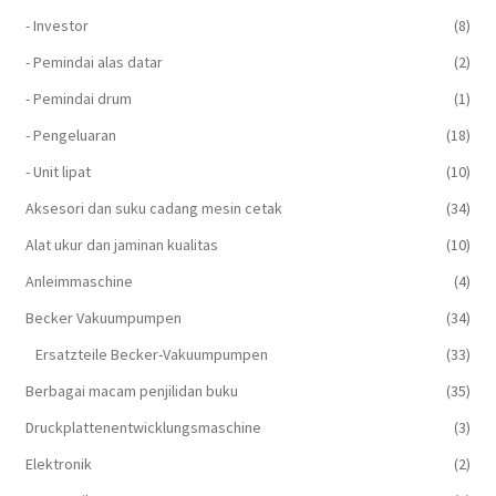
- Investor
(8)
- Pemindai alas datar
(2)
- Pemindai drum
(1)
- Pengeluaran
(18)
- Unit lipat
(10)
Aksesori dan suku cadang mesin cetak
(34)
Alat ukur dan jaminan kualitas
(10)
Anleimmaschine
(4)
Becker Vakuumpumpen
(34)
Ersatzteile Becker-Vakuumpumpen
(33)
Berbagai macam penjilidan buku
(35)
Druckplattenentwicklungsmaschine
(3)
Elektronik
(2)