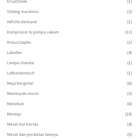
Ersatzteile
(1)
folding machines
(2)
Hilfsförderband
(1)
Kompresor & pompa vakum
(11)
Kreuzstapler
(1)
Labeller
(4)
Lampu standar
(1)
Luftseitentisch
(1)
Meja bergetar
(6)
Meminyaki mesin
(3)
Menekan
(6)
Meninju
(18)
Mesin bor kertas
(4)
Mesin dan peralatan lainnya
(5)