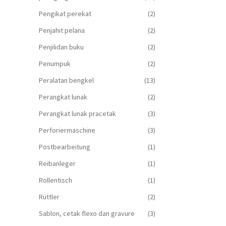
Pengikat perekat
(2)
Penjahit pelana
(2)
Penjilidan buku
(2)
Penumpuk
(2)
Peralatan bengkel
(13)
Perangkat lunak
(2)
Perangkat lunak pracetak
(3)
Perforiermaschine
(3)
Postbearbeitung
(1)
Reibanleger
(1)
Rollentisch
(1)
Rüttler
(2)
Sablon, cetak flexo dan gravure
(3)