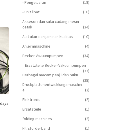
- Pengeluaran
(18)
- Unit lipat
(10)
Aksesori dan suku cadang mesin
cetak
(34)
Alat ukur dan jaminan kualitas
(10)
Anleimmaschine
(4)
Becker Vakuumpumpen
(34)
Ersatzteile Becker-Vakuumpumpen
(33)
Berbagai macam penjilidan buku
(35)
Druckplattenentwicklungsmaschin
e
(3)
Elektronik
(2)
 daya
Ersatzteile
(1)
folding machines
(2)
Hilfsförderband
(1)