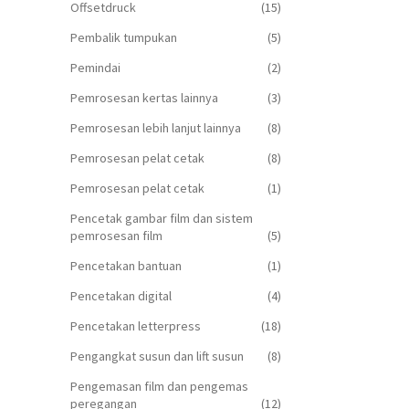
Offsetdruck
(15)
Pembalik tumpukan
(5)
Pemindai
(2)
Pemrosesan kertas lainnya
(3)
Pemrosesan lebih lanjut lainnya
(8)
Pemrosesan pelat cetak
(8)
Pemrosesan pelat cetak
(1)
Pencetak gambar film dan sistem
pemrosesan film
(5)
Pencetakan bantuan
(1)
Pencetakan digital
(4)
Pencetakan letterpress
(18)
Pengangkat susun dan lift susun
(8)
Pengemasan film dan pengemas
peregangan
(12)