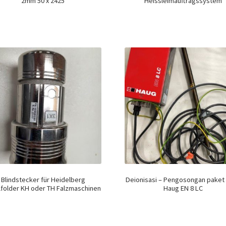
2mm 50 x 2425
Heissleimauftragssystem
Blindstecker für Heidelberg
Deionisasi – Pengosongan paket
lfolder KH oder TH Falzmaschinen
Haug EN 8 LC