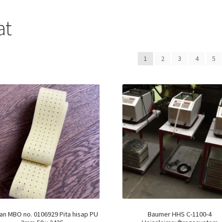
at
1
2
3
4
5
an MBO no. 0106929 Pita hisap PU
Baumer HHS C-1100-4