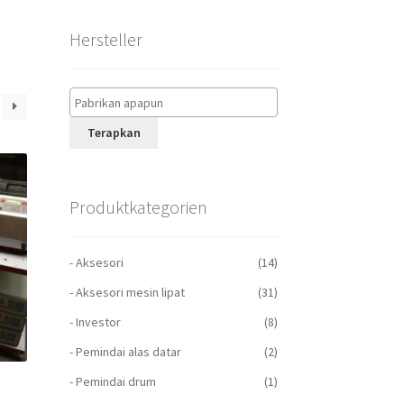
Hersteller
Terapkan
Produktkategorien
- Aksesori
(14)
- Aksesori mesin lipat
(31)
- Investor
(8)
- Pemindai alas datar
(2)
- Pemindai drum
(1)