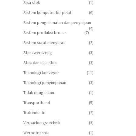
Sisa stok
(1)
Sistem komputer-ke-pelat
(6)
Sistem pengalamatan dan penyisipan
(4)
Sistem produksi brosur
(7)
Sistem surat menyurat
(2)
Stanzwerkzeug
(3)
Stok dan sisa stok
(3)
Teknologi konveyor
(11)
Teknologi penyimpanan
(3)
Tidak ditugaskan
(1)
Transportband
(5)
Truk industri
(2)
Verpackungstechnik
(3)
Werbetechnik
(1)