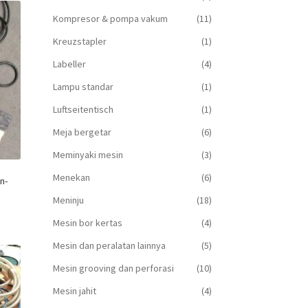
Kompresor & pompa vakum
(11)
Kreuzstapler
(1)
Labeller
(4)
Lampu standar
(1)
Luftseitentisch
(1)
Meja bergetar
(6)
Meminyaki mesin
(3)
Menekan
(6)
n-
Meninju
(18)
Mesin bor kertas
(4)
Mesin dan peralatan lainnya
(5)
Mesin grooving dan perforasi
(10)
Mesin jahit
(4)