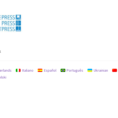
k
gembalian uang dan pengembalian
Mencari
Mesin bekas
erlands
Italiano
Español
Português
Ukrainian
olski