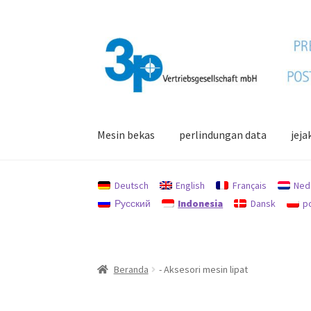
Skip
Skip
to
to
navigation
content
Mesin bekas
perlindungan data
jeja
Beranda
Akun saya
jejak
Kebijakan untuk pen
Deutsch
English
Français
Ned
Русский
Indonesia
Dansk
p
perlindungan data
Beranda
- Aksesori mesin lipat