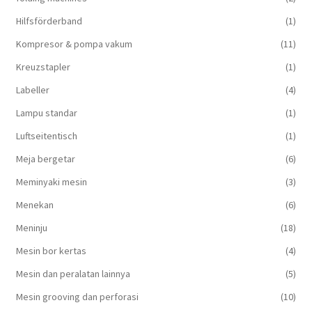
Hilfsförderband
(1)
Kompresor & pompa vakum
(11)
Kreuzstapler
(1)
Labeller
(4)
Lampu standar
(1)
Luftseitentisch
(1)
Meja bergetar
(6)
Meminyaki mesin
(3)
Menekan
(6)
Meninju
(18)
Mesin bor kertas
(4)
Mesin dan peralatan lainnya
(5)
Mesin grooving dan perforasi
(10)