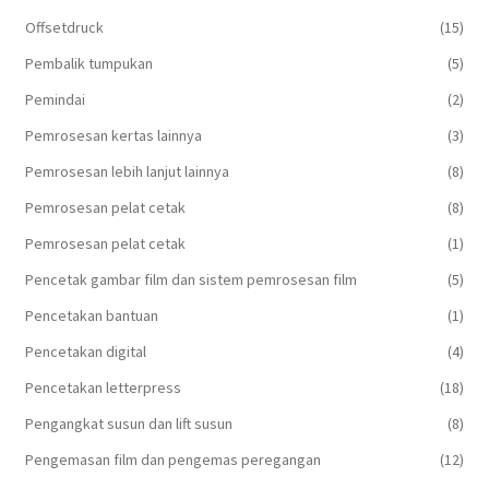
Offsetdruck
(15)
Pembalik tumpukan
(5)
Pemindai
(2)
Pemrosesan kertas lainnya
(3)
Pemrosesan lebih lanjut lainnya
(8)
Pemrosesan pelat cetak
(8)
Pemrosesan pelat cetak
(1)
Pencetak gambar film dan sistem pemrosesan film
(5)
Pencetakan bantuan
(1)
Pencetakan digital
(4)
Pencetakan letterpress
(18)
Pengangkat susun dan lift susun
(8)
Pengemasan film dan pengemas peregangan
(12)