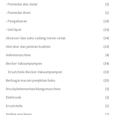
- Pemindai alas datar
(2)
- Pemindai drum
(1)
- Pengeluaran
(18)
- Unit lipat
(10)
Aksesori dan suku cadang mesin cetak
(34)
Alat ukur dan jaminan kualitas
(10)
Anleimmaschine
(4)
Becker Vakuumpumpen
(34)
Ersatzteile Becker-Vakuumpumpen
(33)
Berbagai macam penjilidan buku
(35)
Druckplattenentwicklungsmaschine
(3)
Elektronik
(2)
Ersatzteile
(1)
folding machines
(2)