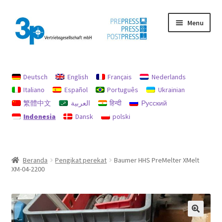
Skip
Skip
Menu
to
to
navigation
content
Beranda
Deutsch
English
Français
Nederlands
Akun saya
Italiano
Español
Português
Ukrainian
繁體中文
العربية
हिन्दी
Русский
jejak
Indonesia
Dansk
polski
Kebijakan untuk pengembalian uang dan pengembalian
Mencari
Beranda
Pengikat perekat
Baumer HHS PreMelter XMelt
XM-04-2200
Mesin bekas
perlindungan data