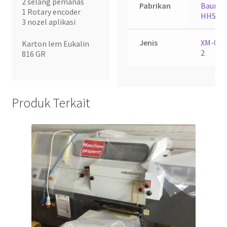
2 selang pemanas
Pabrikan
Baume
1 Rotary encoder
HHS
3 nozel aplikasi
Jenis
XM-04-
Karton lem Eukalin
2
816 GR
Produk Terkait