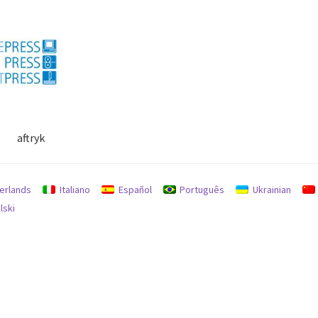
aftryk
lse
Min konto
Politik for refusion og returnering
Søg
erlands
Italiano
Español
Português
Ukrainian
lski