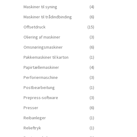
Maskiner til syning
(4)
Maskiner til trådindbinding
(6)
Offsetdruck
(15)
Oliering af maskiner
(3)
Omsnøringsmaskiner
(6)
Pakkemaskiner til karton
(1)
Papirtællemaskiner
(4)
Perforiermaschine
(3)
Postbearbeitung
(1)
Prepress-software
(3)
Presser
(6)
Reibanleger
(1)
Relieftryk
(1)