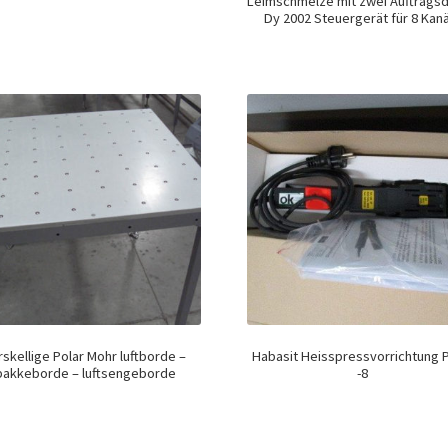
Leimschmelze mit zwei Auftrags
Dy 2002 Steuergerät für 8 Kan
rskellige Polar Mohr luftborde –
Habasit Heisspressvorrichtung 
pakkeborde – luftsengeborde
-8