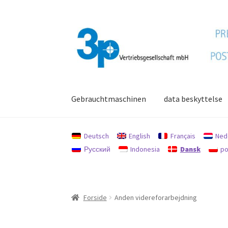
Spring
Spring
til
til
navigation
indhold
Gebrauchtmaschinen
data beskyttelse
Forside
aftryk
Brugte maskiner
data beskytte
Deutsch
English
Français
Ned
Русский
Indonesia
Dansk
po
Forside
Anden videreforarbejdning