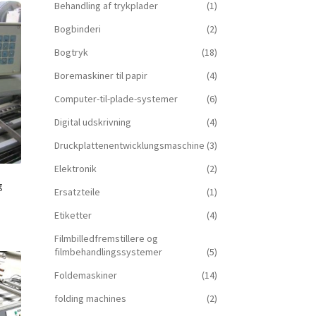
Behandling af trykplader
(1)
Bogbinderi
(2)
Bogtryk
(18)
Boremaskiner til papir
(4)
Computer-til-plade-systemer
(6)
Digital udskrivning
(4)
Druckplattenentwicklungsmaschine
(3)
Elektronik
(2)
g
Ersatzteile
(1)
Etiketter
(4)
Filmbilledfremstillere og
filmbehandlingssystemer
(5)
Foldemaskiner
(14)
folding machines
(2)