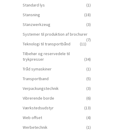
Standard lys
(1)
Stansning
(18)
Stanzwerkzeug
(3)
Systemer til produktion af brochurer
(7)
Teknologi til transportbånd
(11)
Tilbehør og reservedele til
trykpresser
(34)
Tråd symaskiner
(1)
Transportband
(5)
Verpackungstechnik
(3)
Vibrerende borde
(6)
Værkstedsudstyr
(13)
Web offset
(4)
Werbetechnik
(1)