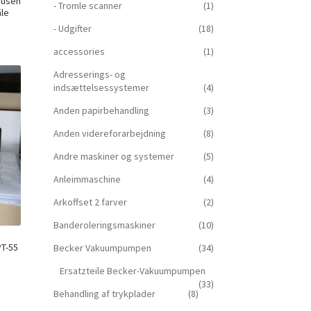
düsen
- Tromle scanner
(1)
äle
- Udgifter
(18)
accessories
(1)
Adresserings- og
indsættelsessystemer
(4)
Anden papirbehandling
(3)
Anden videreforarbejdning
(8)
Andre maskiner og systemer
(5)
Anleimmaschine
(4)
Arkoffset 2 farver
(2)
Banderoleringsmaskiner
(10)
PT-55
Becker Vakuumpumpen
(34)
Ersatzteile Becker-Vakuumpumpen
(33)
Behandling af trykplader
(8)