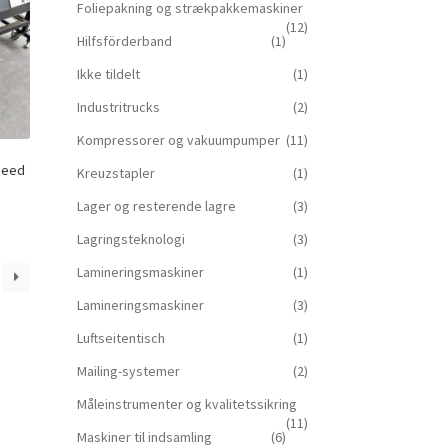
Foliepakning og strækpakkemaskiner
(12)
Hilfsförderband
(1)
Ikke tildelt
(1)
Industritrucks
(2)
Kompressorer og vakuumpumper
(11)
peed
Kreuzstapler
(1)
Lager og resterende lagre
(3)
Lagringsteknologi
(3)
Lamineringsmaskiner
(1)
Lamineringsmaskiner
(3)
Luftseitentisch
(1)
Mailing-systemer
(2)
Måleinstrumenter og kvalitetssikring
(11)
Maskiner til indsamling
(6)