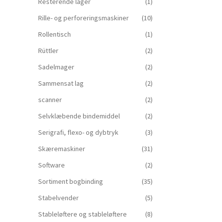
Resterende lager
(1)
Rille- og perforeringsmaskiner
(10)
Rollentisch
(1)
Rüttler
(2)
Sadelmager
(2)
Sammensat lag
(2)
scanner
(2)
Selvklæbende bindemiddel
(2)
Serigrafi, flexo- og dybtryk
(3)
Skæremaskiner
(31)
Software
(2)
Sortiment bogbinding
(35)
Stabelvender
(5)
Stableløftere og stableløftere
(8)