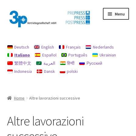
Vai
Vai
Menu
alla
al
navigazione
contenuto
Home
Deutsch
English
Français
Nederlands
Il mio conto
Italiano
Español
Português
Ukrainian
繁體中文
العربية
हिन्दी
Русский
impronta
Indonesia
Dansk
polski
Macchine usate
Politica per rimborsi e resi
Home
Altre lavorazioni successive
protezione dati
Altre lavorazioni
Ricerca