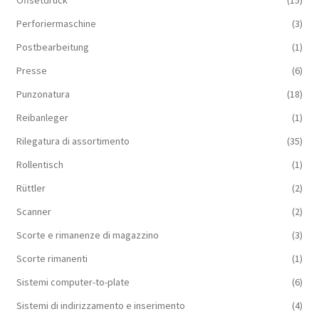
Offsetdruck
(15)
Perforiermaschine
(3)
Postbearbeitung
(1)
Presse
(6)
Punzonatura
(18)
Reibanleger
(1)
Rilegatura di assortimento
(35)
Rollentisch
(1)
Rüttler
(2)
Scanner
(2)
Scorte e rimanenze di magazzino
(3)
Scorte rimanenti
(1)
Sistemi computer-to-plate
(6)
Sistemi di indirizzamento e inserimento
(4)