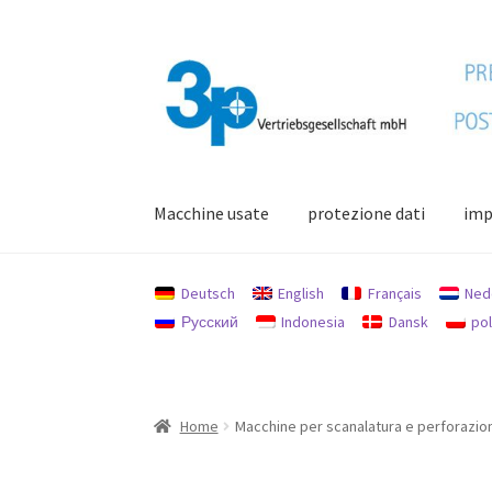
Vai
Vai
alla
al
navigazione
contenuto
Macchine usate
protezione dati
imp
Home
Il mio conto
impronta
Macchine usate
Deutsch
English
Français
Ned
Русский
Indonesia
Dansk
pol
Home
Macchine per scanalatura e perforazio