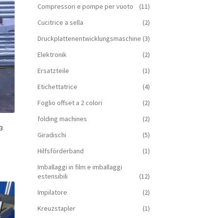
Compressori e pompe per vuoto
(11)
Cucitrice a sella
(2)
Druckplattenentwicklungsmaschine
(3)
Elektronik
(2)
Ersatzteile
(1)
Etichettatrice
(4)
Foglio offset a 2 colori
(2)
folding machines
(2)
33
Giradischi
(5)
Hilfsförderband
(1)
Imballaggi in film e imballaggi
estensibili
(12)
Impilatore
(2)
Kreuzstapler
(1)