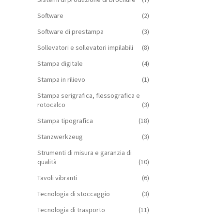
Software
(2)
Software di prestampa
(3)
Sollevatori e sollevatori impilabili
(8)
Stampa digitale
(4)
Stampa in rilievo
(1)
Stampa serigrafica, flessografica e
rotocalco
(3)
Stampa tipografica
(18)
Stanzwerkzeug
(3)
Strumenti di misura e garanzia di
qualità
(10)
Tavoli vibranti
(6)
Tecnologia di stoccaggio
(3)
Tecnologia di trasporto
(11)