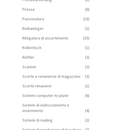
Presse
(6)
Punzonatura
(18)
Reibanleger
(1)
Rilegatura di assortimento
(35)
Rollentisch
(1)
Rüttler
(2)
Scanner
(2)
Scorte e rimanenze di magazzino
(3)
Scorte rimanenti
(1)
Sistemi computer-to-plate
(6)
Sistemi di indirizzamento e
inserimento
(4)
Sistemi di mailing
(2)
Sistemi di produzione di brochure
(7)