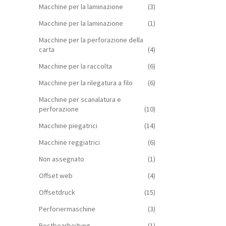
Macchine per la laminazione
(3)
Macchine per la laminazione
(1)
Macchine per la perforazione della
carta
(4)
Macchine per la raccolta
(6)
Macchine per la rilegatura a filo
(6)
Macchine per scanalatura e
perforazione
(10)
Macchine piegatrici
(14)
Macchine reggiatrici
(6)
Non assegnato
(1)
Offset web
(4)
Offsetdruck
(15)
Perforiermaschine
(3)
Postbearbeitung
(1)