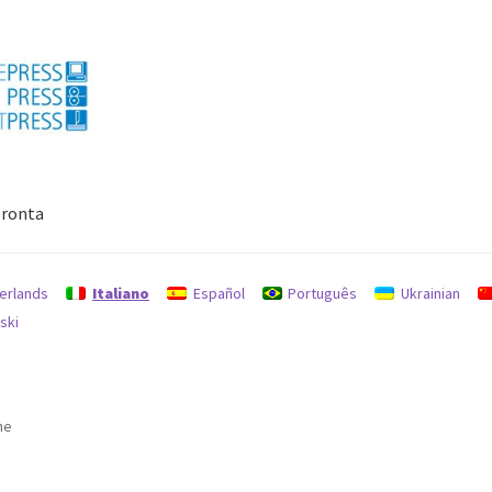
ronta
Politica per rimborsi e resi
protezione dati
Ricerca
erlands
Italiano
Español
Português
Ukrainian
ski
ne