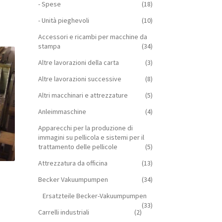
- Spese
(18)
- Unità pieghevoli
(10)
Accessori e ricambi per macchine da
stampa
(34)
Altre lavorazioni della carta
(3)
Altre lavorazioni successive
(8)
Altri macchinari e attrezzature
(5)
Anleimmaschine
(4)
Apparecchi per la produzione di
immagini su pellicola e sistemi per il
trattamento delle pellicole
(5)
Attrezzatura da officina
(13)
Becker Vakuumpumpen
(34)
Ersatzteile Becker-Vakuumpumpen
(33)
Carrelli industriali
(2)