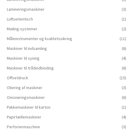
Lamineringsmaskiner
(3)
Luftseitentisch
(1)
Mailing-systemer
(2)
Måleinstrumenter og kvalitetssikring
(11)
Maskiner til indsamling
(6)
Maskiner til syning
(4)
Maskiner til trådindbinding
(6)
Offsetdruck
(15)
Oliering af maskiner
(3)
Omsnøringsmaskiner
(6)
Pakkemaskiner til karton
(1)
Papirtællemaskiner
(4)
Perforiermaschine
(3)