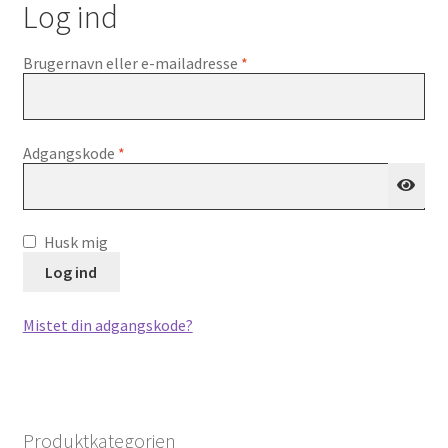
Log ind
Påkrævet
Brugernavn eller e-mailadresse
*
Påkrævet
Adgangskode
*
Husk mig
Log ind
Mistet din adgangskode?
Produktkategorien