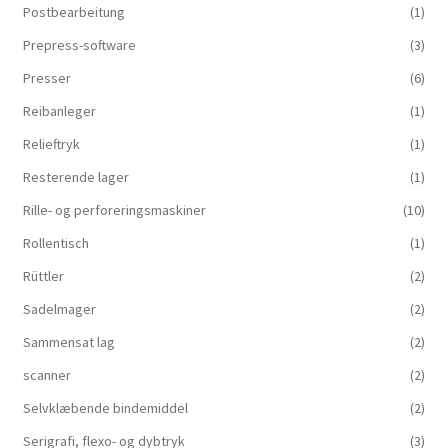
Postbearbeitung
(1)
Prepress-software
(3)
Presser
(6)
Reibanleger
(1)
Relieftryk
(1)
Resterende lager
(1)
Rille- og perforeringsmaskiner
(10)
Rollentisch
(1)
Rüttler
(2)
Sadelmager
(2)
Sammensat lag
(2)
scanner
(2)
Selvklæbende bindemiddel
(2)
Serigrafi, flexo- og dybtryk
(3)