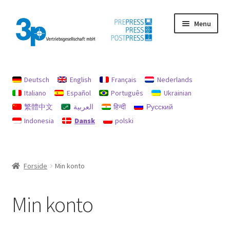
Spring
Spring
Menu
til
til
navigation
indhold
Forside
Deutsch
English
Français
Nederlands
aftryk
Italiano
Español
Português
Ukrainian
繁體中文
العربية
हिन्दी
Русский
Brugte maskiner
Indonesia
Dansk
polski
data beskyttelse
Min konto
Forside
Min konto
Politik for refusion og returnering
Min konto
Søg