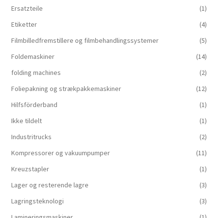
Ersatzteile
(1)
Etiketter
(4)
Filmbilledfremstillere og filmbehandlingssystemer
(5)
Foldemaskiner
(14)
folding machines
(2)
Foliepakning og strækpakkemaskiner
(12)
Hilfsförderband
(1)
Ikke tildelt
(1)
Industritrucks
(2)
Kompressorer og vakuumpumper
(11)
Kreuzstapler
(1)
Lager og resterende lagre
(3)
Lagringsteknologi
(3)
Lamineringsmaskiner
(1)