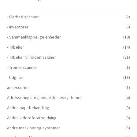
- Flatbed scanner
(2)
- Investorer
(8)
- Sammenklappelige enheder
(10)
- Tilbehør
(14)
- Tilbehør til foldemaskiner
(31)
- Tromle scanner
(1)
- Udgifter
(18)
accessories
(1)
Adresserings- og indsættelsessystemer
(4)
Anden papirbehandling
(3)
Anden videreforarbejdning
(8)
Andre maskiner og systemer
(5)