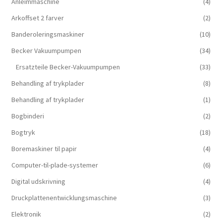
Anleimmaschine
(4)
Arkoffset 2 farver
(2)
Banderoleringsmaskiner
(10)
Becker Vakuumpumpen
(34)
Ersatzteile Becker-Vakuumpumpen
(33)
Behandling af trykplader
(8)
Behandling af trykplader
(1)
Bogbinderi
(2)
Bogtryk
(18)
Boremaskiner til papir
(4)
Computer-til-plade-systemer
(6)
Digital udskrivning
(4)
Druckplattenentwicklungsmaschine
(3)
Elektronik
(2)