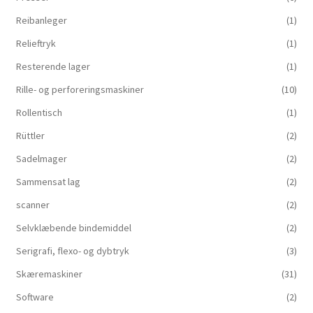
Reibanleger
(1)
Relieftryk
(1)
Resterende lager
(1)
Rille- og perforeringsmaskiner
(10)
Rollentisch
(1)
Rüttler
(2)
Sadelmager
(2)
Sammensat lag
(2)
scanner
(2)
Selvklæbende bindemiddel
(2)
Serigrafi, flexo- og dybtryk
(3)
Skæremaskiner
(31)
Software
(2)