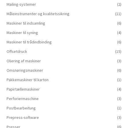
Mailing-systemer
(2)
Måleinstrumenter og kvalitetssikring
(11)
Maskiner til indsamling
(6)
Maskiner til syning
(4)
Maskiner til trådindbinding
(6)
Offsetdruck
(15)
Oliering af maskiner
(3)
Omsnøringsmaskiner
(6)
Pakkemaskiner til karton
(1)
Papirtællemaskiner
(4)
Perforiermaschine
(3)
Postbearbeitung
(1)
Prepress-software
(3)
Presser
(6)