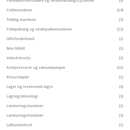
Filmbilledfremstillere og filmbehandlingssystemer
(5)
Foldemaskiner
(14)
folding machines
(2)
Foliepakning og strækpakkemaskiner
(12)
Hilfsförderband
(1)
Ikke tildelt
(1)
Industritrucks
(2)
Kompressorer og vakuumpumper
(11)
Kreuzstapler
(1)
Lager og resterende lagre
(3)
Lagringsteknologi
(3)
Lamineringsmaskiner
(1)
Lamineringsmaskiner
(3)
Luftseitentisch
(1)