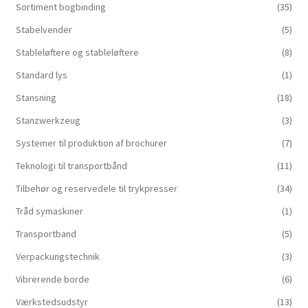
Sortiment bogbinding
(35)
Stabelvender
(5)
Stableløftere og stableløftere
(8)
Standard lys
(1)
Stansning
(18)
Stanzwerkzeug
(3)
Systemer til produktion af brochurer
(7)
Teknologi til transportbånd
(11)
Tilbehør og reservedele til trykpresser
(34)
Tråd symaskiner
(1)
Transportband
(5)
Verpackungstechnik
(3)
Vibrerende borde
(6)
Værkstedsudstyr
(13)