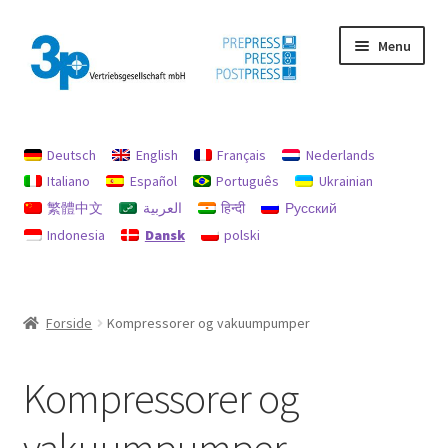
Spring
Spring
Menu
til
til
navigation
indhold
Forside
Deutsch
English
Français
Nederlands
aftryk
Italiano
Español
Português
Ukrainian
繁體中文
العربية
हिन्दी
Русский
Brugte maskiner
Indonesia
Dansk
polski
data beskyttelse
Min konto
Forside
Kompressorer og vakuumpumper
Politik for refusion og returnering
Kompressorer og
Søg