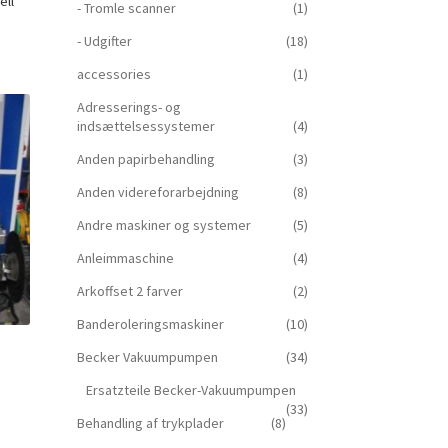
ell
- Tromle scanner
(1)
- Udgifter
(18)
accessories
(1)
Adresserings- og
indsættelsessystemer
(4)
Anden papirbehandling
(3)
Anden videreforarbejdning
(8)
Andre maskiner og systemer
(5)
Anleimmaschine
(4)
Arkoffset 2 farver
(2)
Banderoleringsmaskiner
(10)
Becker Vakuumpumpen
(34)
Ersatzteile Becker-Vakuumpumpen
(33)
Behandling af trykplader
(8)