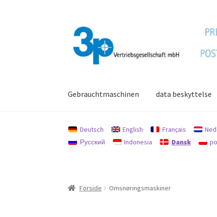
Spring
Spring
til
til
navigation
indhold
Gebrauchtmaschinen
data beskyttelse
Forside
aftryk
Brugte maskiner
data beskytte
Deutsch
English
Français
Ned
Русский
Indonesia
Dansk
po
Forside
Omsnøringsmaskiner