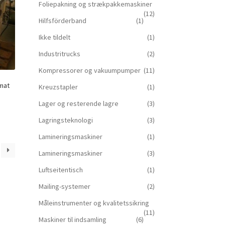
Foliepakning og strækpakkemaskiner
(12)
Hilfsförderband
(1)
Ikke tildelt
(1)
Industritrucks
(2)
Kompressorer og vakuumpumper
(11)
mat
Kreuzstapler
(1)
Lager og resterende lagre
(3)
Lagringsteknologi
(3)
Lamineringsmaskiner
(1)
Lamineringsmaskiner
(3)
Luftseitentisch
(1)
Mailing-systemer
(2)
Måleinstrumenter og kvalitetssikring
(11)
Maskiner til indsamling
(6)