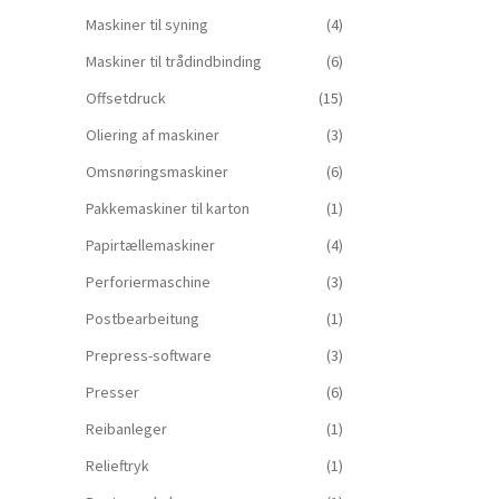
Maskiner til syning
(4)
Maskiner til trådindbinding
(6)
Offsetdruck
(15)
Oliering af maskiner
(3)
Omsnøringsmaskiner
(6)
Pakkemaskiner til karton
(1)
Papirtællemaskiner
(4)
Perforiermaschine
(3)
Postbearbeitung
(1)
Prepress-software
(3)
Presser
(6)
Reibanleger
(1)
Relieftryk
(1)