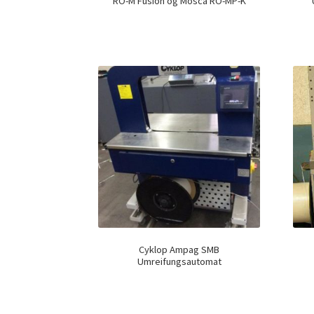
RO-M Fusion og Mosca RO-MP-K
Cyklop Ampag SMB
Umreifungsautomat