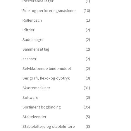
Resterende lager
(1)
Rille- og perforeringsmaskiner
(10)
Rollentisch
(1)
Rüttler
(2)
Sadelmager
(2)
Sammensat lag
(2)
scanner
(2)
Selvklæbende bindemiddel
(2)
Serigrafi, flexo- og dybtryk
(3)
Skæremaskiner
(31)
Software
(2)
Sortiment bogbinding
(35)
Stabelvender
(5)
Stableløftere og stableløftere
(8)