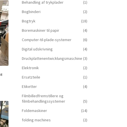
Behandling af trykplader
(1)
Bogbinderi
(2)
Bogtryk
(18)
Boremaskiner til papir
(4)
Computer-til-plade-systemer
(6)
Digital udskrivning
(4)
Druckplattenentwicklungsmaschine
(3)
Elektronik
(2)
RM
Ersatzteile
(1)
Etiketter
(4)
Filmbilledfremstillere og
filmbehandlingssystemer
(5)
Foldemaskiner
(14)
folding machines
(2)