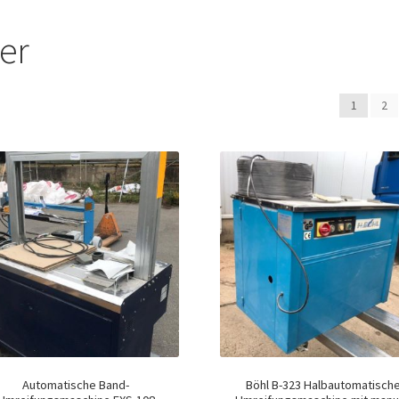
er
1
2
Automatische Band-
Böhl B-323 Halbautomatisch