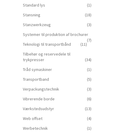
Standard lys
(1)
Stansning
(18)
Stanzwerkzeug
(3)
Systemer til produktion af brochurer
(7)
Teknologi til transportbånd
(11)
Tilbehør og reservedele til
trykpresser
(34)
Tråd symaskiner
(1)
Transportband
(5)
Verpackungstechnik
(3)
Vibrerende borde
(6)
Værkstedsudstyr
(13)
Web offset
(4)
Werbetechnik
(1)