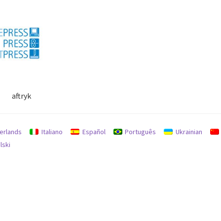
aftryk
lse
Min konto
Politik for refusion og returnering
Søg
erlands
Italiano
Español
Português
Ukrainian
lski