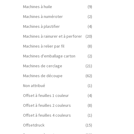
Machines à huile
(9)
Machines à numéroter
(2)
Machines à plastifier
(4)
Machines à rainurer et à perforer
(20)
Machines à relier par fil
(8)
Machines d'emballage carton
(2)
Machines de cerclage
(21)
Machines de découpe
(62)
Non attribué
(1)
Offset à feuilles 1 couleur
(4)
Offset à feuilles 2 couleurs
(8)
Offset à feuilles 4 couleurs
(1)
Offsetdruck
(15)