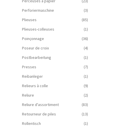
Perceuses à papier
(23)
Perforiermaschine
(3)
Plieuses
(85)
Plieuses-colleuses
(1)
Poinçonnage
(36)
Poseur de croix
(4)
Postbearbeitung
(1)
Presses
(7)
Reibanleger
(1)
Relieurs à colle
(9)
Reliure
(2)
Reliure d'assortiment
(83)
Retourneur de piles
(13)
Rollentisch
(1)