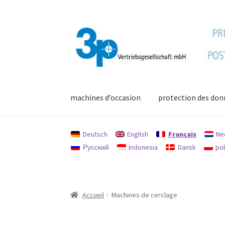
Aller
Aller
à
au
la
contenu
navigation
machines d’occasion
protection des don
Accueil
Chercher
imprimer
machines d’occasi
Deutsch
English
Français
Ne
Русский
Indonesia
Dansk
pol
Politique en matière de remboursements et 
Accueil
Machines de cerclage