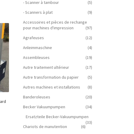
- Scanner à tambour
(5)
- Scanners à plat
(9)
Accessoires et pièces de rechange
pour machines d'impression
(97)
Agrafeuses
(12)
Anleimmaschine
(4)
Assembleuses
(19)
Autre traitement ultérieur
(17)
Autre transformation du papier
(5)
Autres machines et installations
(8)
Banderoleuses
(20)
lard
Becker Vakuumpumpen
(34)
Ersatzteile Becker-Vakuumpumpen
(33)
Chariots de manutention
(6)