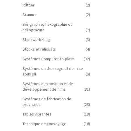
Rüttler
(2)
Scanner
(2)
Sérigraphie, flexographie et
héliogravure
(7)
Stanzwerkzeug
(3)
Stocks et reliquats
(4)
Systèmes Computer-to-plate
(32)
Systèmes d'adressage et de mise
sous pli
(9)
Systèmes d'exposition et de
développement de films
(31)
Systèmes de fabrication de
brochures
(23)
Tables vibrantes
(18)
Technique de convoyage
(16)