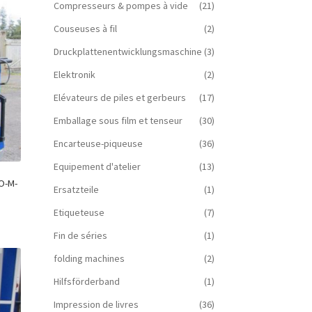
Compresseurs & pompes à vide
(21)
Couseuses à fil
(2)
Druckplattenentwicklungsmaschine
(3)
Elektronik
(2)
Elévateurs de piles et gerbeurs
(17)
Emballage sous film et tenseur
(30)
Encarteuse-piqueuse
(36)
Equipement d'atelier
(13)
O-M-
Ersatzteile
(1)
Etiqueteuse
(7)
Fin de séries
(1)
folding machines
(2)
Hilfsförderband
(1)
Impression de livres
(36)