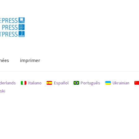
nées
imprimer
on
Mon compte
derlands
Italiano
Español
Português
Ukrainian
ski
de retours
protection des données