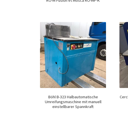
RO-M Fusion et Mosca RO-MP-K
Böhl B-323 Halbautomatische
Cerc
Umreifungsmaschine mit manuell
einstellbarer Spannkraft