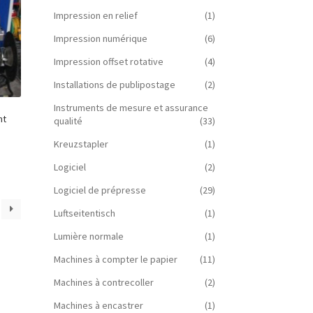
Impression en relief
(1)
Impression numérique
(6)
Impression offset rotative
(4)
Installations de publipostage
(2)
Instruments de mesure et assurance
nt
qualité
(33)
Kreuzstapler
(1)
Logiciel
(2)
Logiciel de prépresse
(29)
Luftseitentisch
(1)
Lumière normale
(1)
Machines à compter le papier
(11)
Machines à contrecoller
(2)
Machines à encastrer
(1)