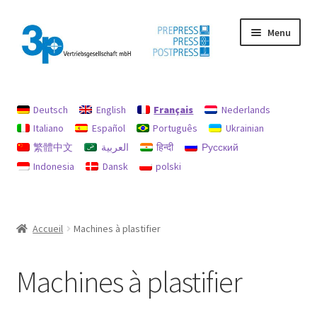
Aller
Aller
Menu
à
au
la
contenu
navigation
Accueil
Deutsch
English
Français
Nederlands
Chercher
Italiano
Español
Português
Ukrainian
繁體中文
العربية
हिन्दी
Русский
imprimer
Indonesia
Dansk
polski
machines d’occasion
Mon compte
Accueil
Machines à plastifier
Politique en matière de remboursements et de retours
Machines à plastifier
protection des données