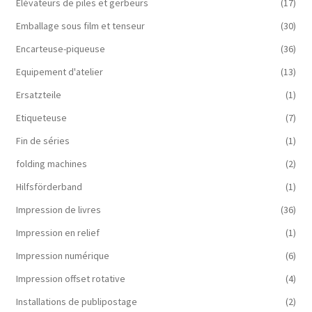
Elévateurs de piles et gerbeurs
(17)
Emballage sous film et tenseur
(30)
Encarteuse-piqueuse
(36)
Equipement d'atelier
(13)
Ersatzteile
(1)
Etiqueteuse
(7)
Fin de séries
(1)
folding machines
(2)
Hilfsförderband
(1)
Impression de livres
(36)
Impression en relief
(1)
Impression numérique
(6)
Impression offset rotative
(4)
Installations de publipostage
(2)