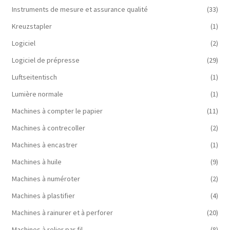
Instruments de mesure et assurance qualité
(33)
Kreuzstapler
(1)
Logiciel
(2)
Logiciel de prépresse
(29)
Luftseitentisch
(1)
Lumière normale
(1)
Machines à compter le papier
(11)
Machines à contrecoller
(2)
Machines à encastrer
(1)
Machines à huile
(9)
Machines à numéroter
(2)
Machines à plastifier
(4)
Machines à rainurer et à perforer
(20)
Machines à relier par fil
(8)