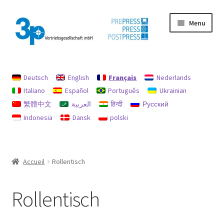
Aller
Aller
Menu
à
au
la
contenu
navigation
Accueil
Deutsch
English
Français
Nederlands
Chercher
Italiano
Español
Português
Ukrainian
繁體中文
العربية
हिन्दी
Русский
imprimer
Indonesia
Dansk
polski
machines d’occasion
Mon compte
Accueil
Rollentisch
Politique en matière de remboursements et de retours
Rollentisch
protection des données