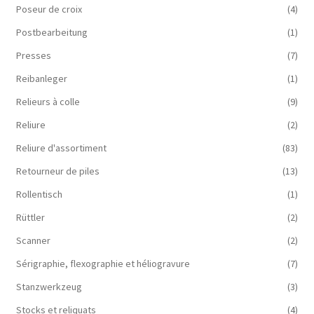
Poseur de croix
(4)
Postbearbeitung
(1)
Presses
(7)
Reibanleger
(1)
Relieurs à colle
(9)
Reliure
(2)
Reliure d'assortiment
(83)
Retourneur de piles
(13)
Rollentisch
(1)
Rüttler
(2)
Scanner
(2)
Sérigraphie, flexographie et héliogravure
(7)
Stanzwerkzeug
(3)
Stocks et reliquats
(4)