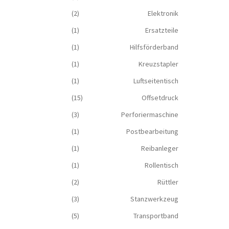
(2)
Elektronik
(1)
Ersatzteile
(1)
Hilfsförderband
(1)
Kreuzstapler
(1)
Luftseitentisch
(15)
Offsetdruck
(3)
Perforiermaschine
(1)
Postbearbeitung
(1)
Reibanleger
(1)
Rollentisch
(2)
Rüttler
(3)
Stanzwerkzeug
(5)
Transportband