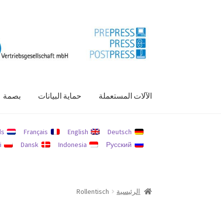
Skip
Skip
to
to
navigation
content
الآلات المستعملة
حماية البيانات
بصمة
الرئيسية
الآلات المستعملة
بصمة
حسابي
حماية الب
ds
Français
English
Deutsch
i
Dansk
Indonesia
Русский
الرئيسية
Rollentisch