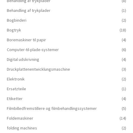
Behandling af trykplader
(8)
Behandling af trykplader
(1)
Bogbinderi
(2)
Bogtryk
(18)
Boremaskiner til papir
(4)
Computer-til-plade-systemer
(6)
Digital udskrivning
(4)
Druckplattenentwicklungsmaschine
(3)
Elektronik
(2)
Ersatzteile
(1)
Etiketter
(4)
Filmbilledfremstillere og filmbehandlingssystemer
(5)
Foldemaskiner
(14)
folding machines
(2)