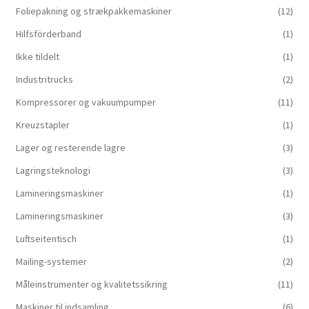
Foliepakning og strækpakkemaskiner
(12)
Hilfsförderband
(1)
Ikke tildelt
(1)
Industritrucks
(2)
Kompressorer og vakuumpumper
(11)
Kreuzstapler
(1)
Lager og resterende lagre
(3)
Lagringsteknologi
(3)
Lamineringsmaskiner
(1)
Lamineringsmaskiner
(3)
Luftseitentisch
(1)
Mailing-systemer
(2)
Måleinstrumenter og kvalitetssikring
(11)
Maskiner til indsamling
(6)