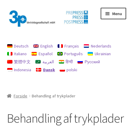
Spring
Spring
Menu
til
til
navigation
indhold
Forside
Deutsch
English
Français
Nederlands
aftryk
Italiano
Español
Português
Ukrainian
繁體中文
العربية
हिन्दी
Русский
Brugte maskiner
Indonesia
Dansk
polski
data beskyttelse
Min konto
Forside
Behandling af trykplader
Politik for refusion og returnering
Behandling af trykplader
Søg