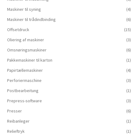
Maskiner til syning
(4)
Maskiner til trådindbinding
(6)
Offsetdruck
(15)
Oliering af maskiner
(3)
Omsnøringsmaskiner
(6)
Pakkemaskiner til karton
(1)
Papirtællemaskiner
(4)
Perforiermaschine
(3)
Postbearbeitung
(1)
Prepress-software
(3)
Presser
(6)
Reibanleger
(1)
Relieftryk
(1)