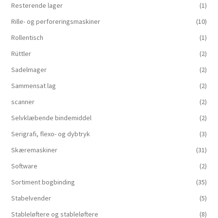
Resterende lager
(1)
Rille- og perforeringsmaskiner
(10)
Rollentisch
(1)
Rüttler
(2)
Sadelmager
(2)
Sammensat lag
(2)
scanner
(2)
Selvklæbende bindemiddel
(2)
Serigrafi, flexo- og dybtryk
(3)
Skæremaskiner
(31)
Software
(2)
Sortiment bogbinding
(35)
Stabelvender
(5)
Stableløftere og stableløftere
(8)