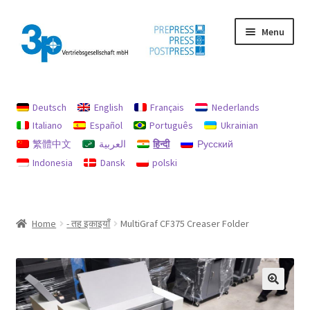
Skip
Skip
Menu
to
to
navigation
content
मुख पृष्ठ
Deutsch
English
Français
Nederlands
छाप
Italiano
Español
Português
Ukrainian
繁體中文
العربية
हिन्दी
Русский
डेटा सुरक्षा
Indonesia
Dansk
polski
प्रयुक्त मशीनें
मेरा खाता
Home
- तह इकाइयाँ
MultiGraf CF375 Creaser Folder
रिफंड और रिटर्न के लिए नीति
रिफंड और रिटर्न नीति