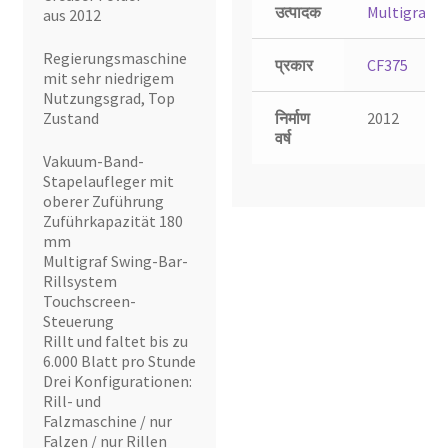
उत्पादक
Multigraf
aus 2012
Regierungsmaschine
प्रकार
CF375
mit sehr niedrigem
Nutzungsgrad, Top
Zustand
निर्माण
2012
वर्ष
Vakuum-Band-
Stapelaufleger mit
oberer Zuführung
Zuführkapazität 180
mm
Multigraf Swing-Bar-
Rillsystem
Touchscreen-
Steuerung
Rillt und faltet bis zu
6.000 Blatt pro Stunde
Drei Konfigurationen:
Rill- und
Falzmaschine / nur
Falzen / nur Rillen