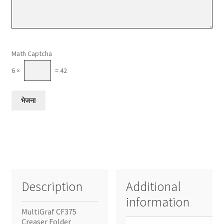
Please leave this field empty.
Math Captcha
6 ×
= 42
Description
Additional
information
MultiGraf CF375
Creaser Folder