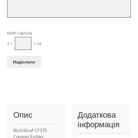
Please leave this field empty.
Math Captcha
2 ×
= 16
Опис
Додаткова
інформація
MultiGraf CF375
Creaser Folder