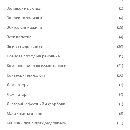
Залишок на складі
(1)
Запаси та залишки
(4)
Збиральні машини
(19)
Зсув полотна
(4)
Зшивач сідельних швів
(36)
Клейова сполучна речовина
(9)
Компресори та вакуумні насоси
(21)
Конвеєрні технології
(16)
Ламінатори
(2)
Ламінатори
(4)
Листовий офсетний 4-фарбовий
(1)
Мастильні машини
(9)
Машини для підрахунку паперу
(11)