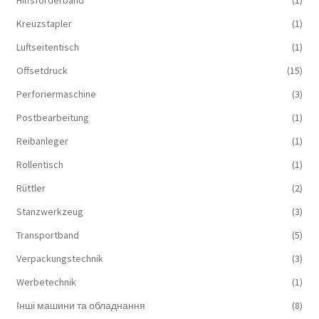
Hilfsförderband
(1)
Kreuzstapler
(1)
Luftseitentisch
(1)
Offsetdruck
(15)
Perforiermaschine
(3)
Postbearbeitung
(1)
Reibanleger
(1)
Rollentisch
(1)
Rüttler
(2)
Stanzwerkzeug
(3)
Transportband
(5)
Verpackungstechnik
(3)
Werbetechnik
(1)
Інші машини та обладнання
(8)