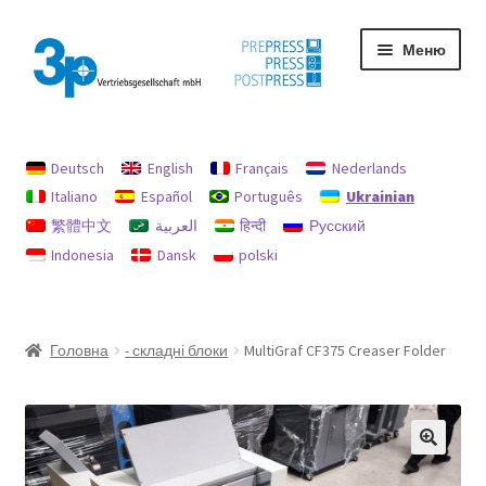
Перейти
Перейти
Меню
до
до
навігації
вмісту
Головна
Deutsch
English
Français
Nederlands
My Account
Italiano
Español
Português
Ukrainian
繁體中文
العربية
हिन्दी
Русский
Privacy Policy
Indonesia
Dansk
polski
Used machines
Відбиток
Головна
- складні блоки
MultiGraf CF375 Creaser Folder
Політика відшкодувань та повернень