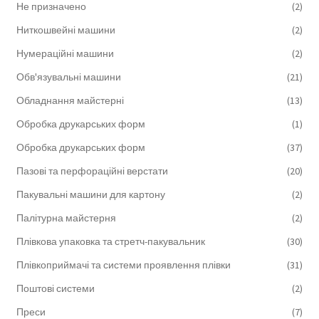
Не призначено
(2)
Ниткошвейні машини
(2)
Нумераційні машини
(2)
Обв'язувальні машини
(21)
Обладнання майстерні
(13)
Обробка друкарських форм
(1)
Обробка друкарських форм
(37)
Пазові та перфораційні верстати
(20)
Пакувальні машини для картону
(2)
Палітурна майстерня
(2)
Плівкова упаковка та стретч-пакувальник
(30)
Плівкоприймачі та системи проявлення плівки
(31)
Поштові системи
(2)
Преси
(7)