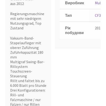
Виробник
Multig
aus 2012
Regierungsmaschine
Тип
CF375
mit sehr niedrigem
Nutzungsgrad, Top
Zustand
Рік
2012
побудови
Vakuum-Band-
Stapelaufleger mit
oberer Zuführung
Zuführkapazität 180
mm
Multigraf Swing-Bar-
Rillsystem
Touchscreen-
Steuerung
Rillt und faltet bis zu
6.000 Blatt pro Stunde
Drei Konfigurationen:
Rill- und
Falzmaschine / nur
Falzen / nur Rillen