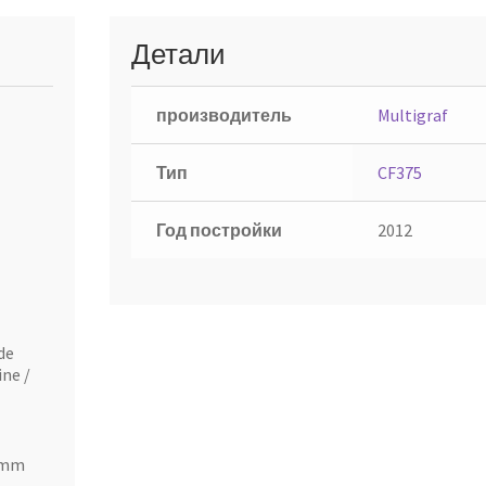
Детали
производитель
Multigraf
Тип
CF375
Год постройки
2012
de
ine /
0 mm