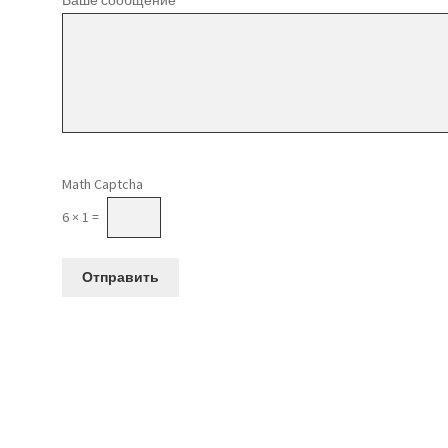
Оставьте это поле пустым.
Math Captcha
6 × 1 =