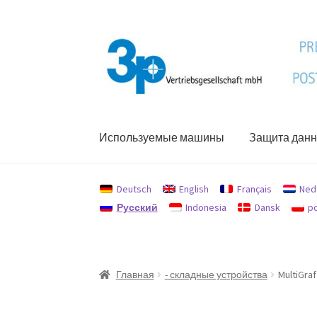
Перейти
Перейти
к
к
навигации
содержимому
Используемые машины
Защита дан
Главная
My Account
Used machines
Защита
Deutsch
English
Français
Ned
Русский
Indonesia
Dansk
po
Главная
- складные устройства
MultiGra