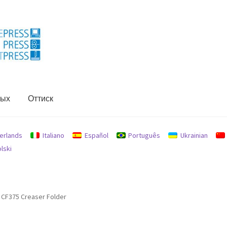
ных
Оттиск
 данных
Оттиск
Политика возврата и возмещения
erlands
Italiano
Español
Português
Ukrainian
lski
f CF375 Creaser Folder