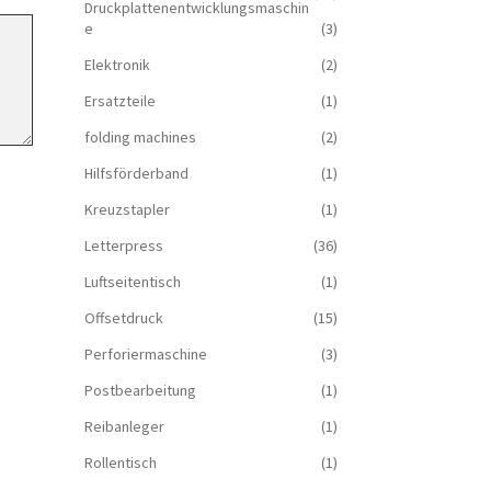
Druckplattenentwicklungsmaschin
e
(3)
Elektronik
(2)
Ersatzteile
(1)
folding machines
(2)
Hilfsförderband
(1)
Kreuzstapler
(1)
Letterpress
(36)
Luftseitentisch
(1)
Offsetdruck
(15)
Perforiermaschine
(3)
Postbearbeitung
(1)
Reibanleger
(1)
Rollentisch
(1)