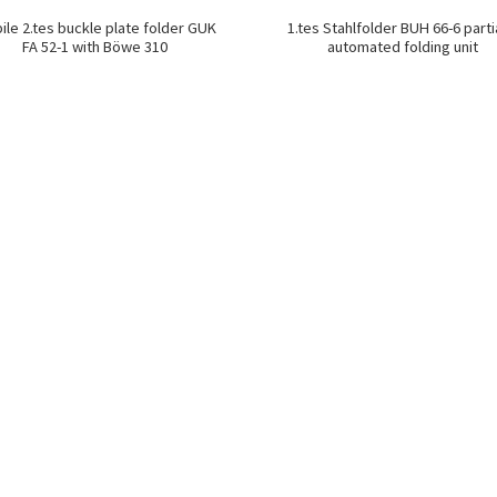
ile 2.tes buckle plate folder GUK
1.tes Stahlfolder BUH 66-6 parti
FA 52-1 with Böwe 310
automated folding unit