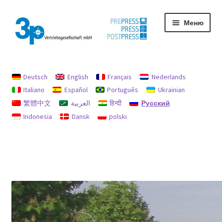
Перейти
Перейти
Меню
к
к
навигации
содержимому
Главная
Deutsch
English
Français
Nederlands
My Account
Italiano
Español
Português
Ukrainian
繁體中文
العربية
हिन्दी
Русский
Used machines
Indonesia
Dansk
polski
Защита данных
Оттиск
Политика возврата и возмещения