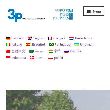
Ir
Ir
Menú
a
al
la
contenido
navegación
Inicio
Deutsch
English
Français
Nederlands
Máquinas usadas
Italiano
Español
Português
Ukrainian
繁體中文
العربية
हिन्दी
Русский
Mi cuenta
Indonesia
Dansk
polski
Pie de imprenta
Política de reembolsos y devoluciones
Protección de datos