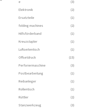
e
(3)
Elektronik
(2)
Ersatzteile
(1)
folding machines
(2)
Hilfsförderband
(1)
Kreuzstapler
(1)
Luftseitentisch
(1)
Offsetdruck
(15)
Perforiermaschine
(3)
Postbearbeitung
(1)
Reibanleger
(1)
Rollentisch
(1)
Rüttler
(2)
Stanzwerkzeug
(3)