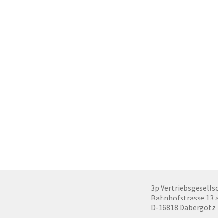
3p Vertriebsgesells
Bahnhofstrasse 13 
D-16818 Dabergotz