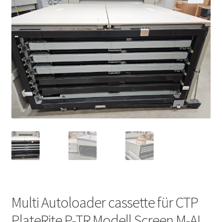
Multi Autoloader cassette für CTP
PlateRite P-TR Modell Screen M-AL