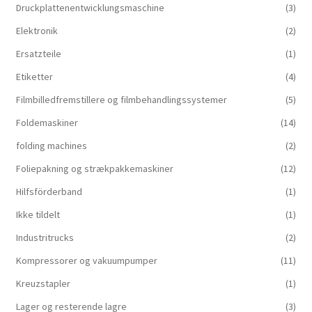
Druckplattenentwicklungsmaschine
(3)
Elektronik
(2)
Ersatzteile
(1)
Etiketter
(4)
Filmbilledfremstillere og filmbehandlingssystemer
(5)
Foldemaskiner
(14)
folding machines
(2)
Foliepakning og strækpakkemaskiner
(12)
Hilfsförderband
(1)
Ikke tildelt
(1)
Industritrucks
(2)
Kompressorer og vakuumpumper
(11)
Kreuzstapler
(1)
Lager og resterende lagre
(3)