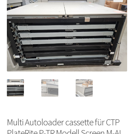
Multi Autoloader cassette für CTP
PlateRite P-TR Modell Screen M-AL