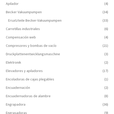
Apilador
(4)
Becker Vakuumpumpen
(34)
Ersatzteile Becker-Vakuumpumpen
(33)
Carretillas industriales
(6)
Compensación web
(4)
Compresores y bombas de vacío
(21)
Druckplattenentwicklungsmaschine
(3)
Elektronik
(2)
Elevadores y apiladores
(17)
Encoladoras de cajas plegables
(1)
Encuadernación
(2)
Encuadernadoras de alambre
(8)
Engrapadora
(36)
Engrasadoras
(9)