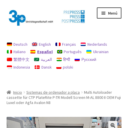
Ir
Ir
Menú
a
al
la
contenido
navegación
Inicio
Deutsch
English
Français
Nederlands
Máquinas usadas
Italiano
Español
Português
Ukrainian
繁體中文
العربية
हिन्दी
Русский
Mi cuenta
Indonesia
Dansk
polski
Pie de imprenta
Política de reembolsos y devoluciones
Inicio
Sistemas de ordenador a placa
Multi Autoloader
cassette für CTP PlateRite P-TR Modell Screen M-AL 8800 II OEM Fuji
Protección de datos
Luxel oder Agfa Avalon N8