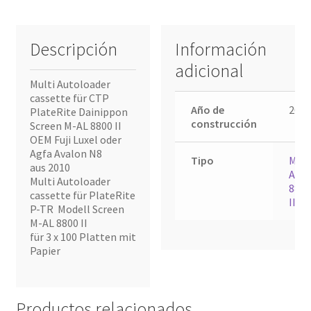
Descripción
Información
adicional
Multi Autoloader
cassette für CTP
Año de
2010
PlateRite Dainippon
construcción
Screen M-AL 8800 II
OEM Fuji Luxel oder
Agfa Avalon N8
Tipo
M-
aus 2010
AL
Multi Autoloader
8800
cassette für PlateRite
II
P-TR Modell Screen
M-AL 8800 II
für 3 x 100 Platten mit
Papier
Productos relacionados