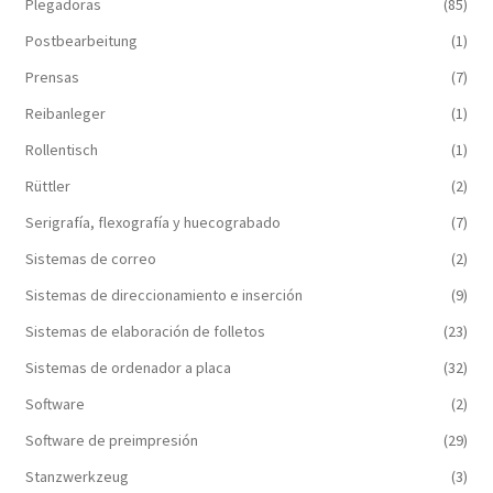
Plegadoras
(85)
Postbearbeitung
(1)
Prensas
(7)
Reibanleger
(1)
Rollentisch
(1)
Rüttler
(2)
Serigrafía, flexografía y huecograbado
(7)
Sistemas de correo
(2)
Sistemas de direccionamiento e inserción
(9)
Sistemas de elaboración de folletos
(23)
Sistemas de ordenador a placa
(32)
Software
(2)
Software de preimpresión
(29)
Stanzwerkzeug
(3)