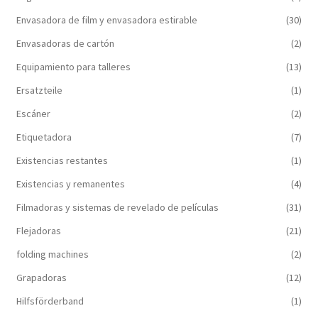
Envasadora de film y envasadora estirable
(30)
Envasadoras de cartón
(2)
Equipamiento para talleres
(13)
Ersatzteile
(1)
Escáner
(2)
Etiquetadora
(7)
Existencias restantes
(1)
Existencias y remanentes
(4)
Filmadoras y sistemas de revelado de películas
(31)
Flejadoras
(21)
folding machines
(2)
Grapadoras
(12)
Hilfsförderband
(1)