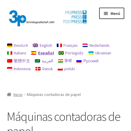
Ir
Ir
Menú
a
al
la
contenido
navegación
Inicio
Deutsch
English
Français
Nederlands
Máquinas usadas
Italiano
Español
Português
Ukrainian
繁體中文
العربية
हिन्दी
Русский
Mi cuenta
Indonesia
Dansk
polski
Pie de imprenta
Política de reembolsos y devoluciones
Inicio
Máquinas contadoras de papel
Protección de datos
Máquinas contadoras de