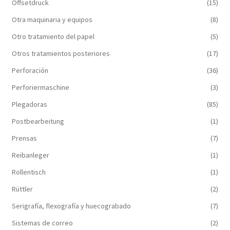
Offsetdruck
(15)
Otra maquinaria y equipos
(8)
Otro tratamiento del papel
(5)
Otros tratamientos posteriores
(17)
Perforación
(36)
Perforiermaschine
(3)
Plegadoras
(85)
Postbearbeitung
(1)
Prensas
(7)
Reibanleger
(1)
Rollentisch
(1)
Rüttler
(2)
Serigrafía, flexografía y huecograbado
(7)
Sistemas de correo
(2)