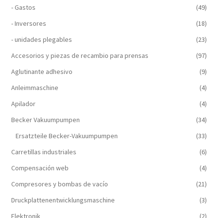
- Gastos
(49)
- Inversores
(18)
- unidades plegables
(23)
Accesorios y piezas de recambio para prensas
(97)
Aglutinante adhesivo
(9)
Anleimmaschine
(4)
Apilador
(4)
Becker Vakuumpumpen
(34)
Ersatzteile Becker-Vakuumpumpen
(33)
Carretillas industriales
(6)
Compensación web
(4)
Compresores y bombas de vacío
(21)
Druckplattenentwicklungsmaschine
(3)
Elektronik
(2)