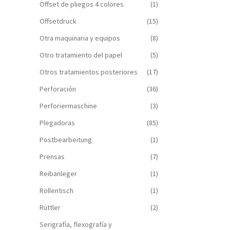
Offset de pliegos 4 colores
(1)
Offsetdruck
(15)
Otra maquinaria y equipos
(8)
Otro tratamiento del papel
(5)
Otros tratamientos posteriores
(17)
Perforación
(36)
Perforiermaschine
(3)
Plegadoras
(85)
Postbearbeitung
(1)
Prensas
(7)
Reibanleger
(1)
Rollentisch
(1)
Rüttler
(2)
Serigrafía, flexografía y