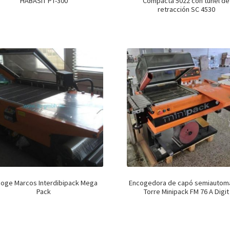
HABASIT PT-300
Compacta 5022 con túnel de
retracción SC 4530
oge Marcos Interdibipack Mega
Encogedora de capó semiautomá
Pack
Torre Minipack FM 76 A Digit