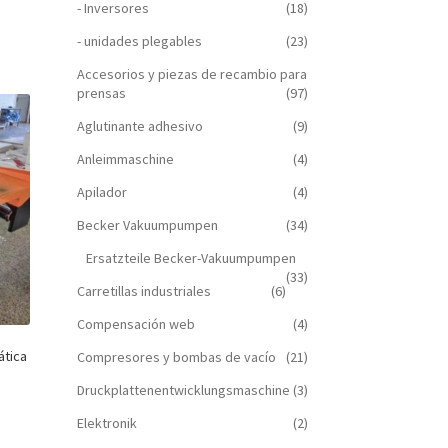
- Inversores
(18)
- unidades plegables
(23)
Accesorios y piezas de recambio para
prensas
(97)
Aglutinante adhesivo
(9)
Anleimmaschine
(4)
Apilador
(4)
Becker Vakuumpumpen
(34)
Ersatzteile Becker-Vakuumpumpen
(33)
Carretillas industriales
(6)
Compensación web
(4)
tica
Compresores y bombas de vacío
(21)
Druckplattenentwicklungsmaschine
(3)
Elektronik
(2)