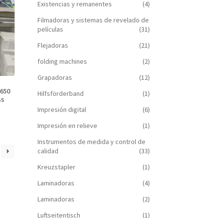
Existencias y remanentes
(4)
Filmadoras y sistemas de revelado de
películas
(31)
Flejadoras
(21)
folding machines
(2)
Grapadoras
(12)
 650
Hilfsförderband
(1)
ss
Impresión digital
(6)
Impresión en relieve
(1)
Instrumentos de medida y control de
calidad
(33)
Kreuzstapler
(1)
Laminadoras
(4)
Laminadoras
(2)
Luftseitentisch
(1)