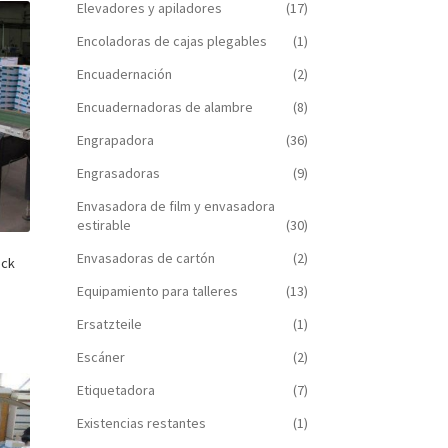
Elevadores y apiladores
(17)
Encoladoras de cajas plegables
(1)
Encuadernación
(2)
Encuadernadoras de alambre
(8)
Engrapadora
(36)
Engrasadoras
(9)
Envasadora de film y envasadora
estirable
(30)
Envasadoras de cartón
(2)
eck
Equipamiento para talleres
(13)
Ersatzteile
(1)
Escáner
(2)
Etiquetadora
(7)
Existencias restantes
(1)