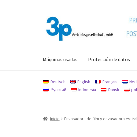
Ir
Ir
a
al
la
contenido
navegación
Máquinas usadas
Protección de datos
Inicio
Máquinas usadas
Mi cuenta
Pie de impr
Deutsch
English
Français
Ned
Русский
Indonesia
Dansk
pol
Inicio
Envasadora de film y envasadora estira