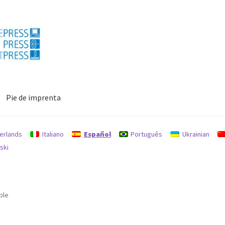
Pie de imprenta
enta
Política de reembolsos y devoluciones
Protección de datos
erlands
Italiano
Español
Português
Ukrainian
ski
ble