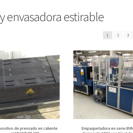
y envasadora estirable
1
2
3
positivo de prensado en caliente
Empaquetadora en serie BV