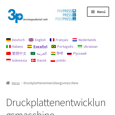
Ir
Ir
Menú
a
al
la
contenido
navegación
Inicio
Deutsch
English
Français
Nederlands
Máquinas usadas
Italiano
Español
Português
Ukrainian
繁體中文
العربية
हिन्दी
Русский
Mi cuenta
Indonesia
Dansk
polski
Pie de imprenta
Política de reembolsos y devoluciones
Inicio
Druckplattenentwicklungsmaschine
Protección de datos
Druckplattenentwicklun