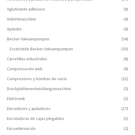
Aglutinante adhesivo
(9)
Anleimmaschine
(4)
Apilador
(4)
Becker Vakuumpumpen
(34)
Ersatzteile Becker-Vakuumpumpen
(33)
Carretillas industriales
(6)
Compensación web
(4)
Compresores y bombas de vacío
(21)
Druckplattenentwicklungsmaschine
(3)
Elektronik
(2)
Elevadores y apiladores
(17)
Encoladoras de cajas plegables
(1)
Encuadernación
(2)