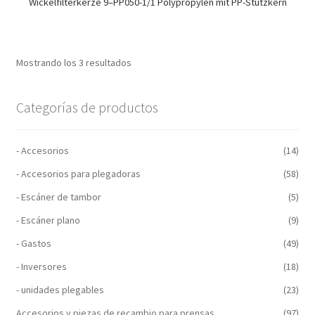
Wickelfilterkerze 9–PP050-1/1 Polypropylen mit PP-Stützkern
Mostrando los 3 resultados
Categorías de productos
- Accesorios
(14)
- Accesorios para plegadoras
(58)
- Escáner de tambor
(5)
- Escáner plano
(9)
- Gastos
(49)
- Inversores
(18)
- unidades plegables
(23)
Accesorios y piezas de recambio para prensas
(97)