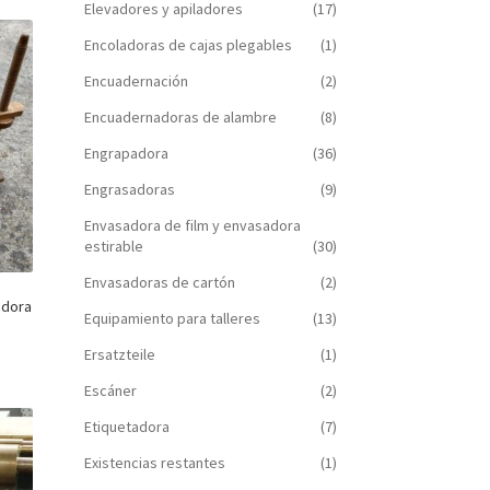
Elevadores y apiladores
(17)
Encoladoras de cajas plegables
(1)
Encuadernación
(2)
Encuadernadoras de alambre
(8)
Engrapadora
(36)
Engrasadoras
(9)
Envasadora de film y envasadora
estirable
(30)
Envasadoras de cartón
(2)
adora
Equipamiento para talleres
(13)
Ersatzteile
(1)
Escáner
(2)
Etiquetadora
(7)
Existencias restantes
(1)