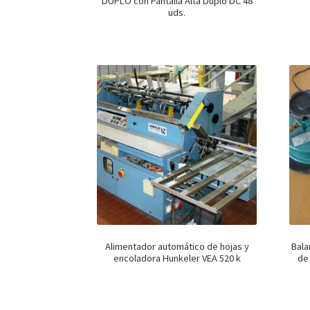
DUPLO con Pantalla Alta Duplo DC 48
uds.
Alimentador automático de hojas y
Bala
encoladora Hunkeler VEA 520 k
de