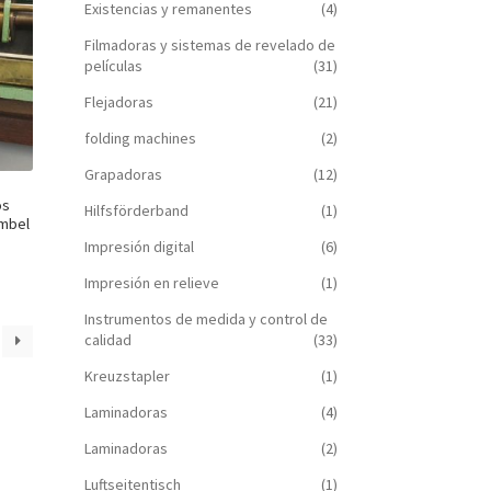
Existencias y remanentes
(4)
Filmadoras y sistemas de revelado de
películas
(31)
Flejadoras
(21)
folding machines
(2)
Grapadoras
(12)
os
Hilfsförderband
(1)
umbel
Impresión digital
(6)
Impresión en relieve
(1)
Instrumentos de medida y control de
calidad
(33)
Kreuzstapler
(1)
Laminadoras
(4)
Laminadoras
(2)
Luftseitentisch
(1)