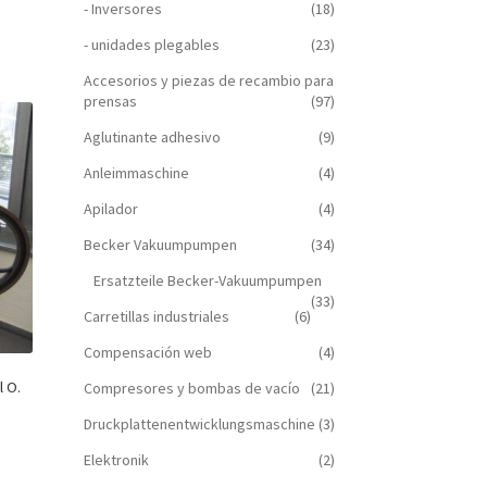
- Inversores
(18)
- unidades plegables
(23)
Accesorios y piezas de recambio para
prensas
(97)
Aglutinante adhesivo
(9)
Anleimmaschine
(4)
Apilador
(4)
Becker Vakuumpumpen
(34)
Ersatzteile Becker-Vakuumpumpen
(33)
Carretillas industriales
(6)
Compensación web
(4)
l O.
Compresores y bombas de vacío
(21)
Druckplattenentwicklungsmaschine
(3)
Elektronik
(2)