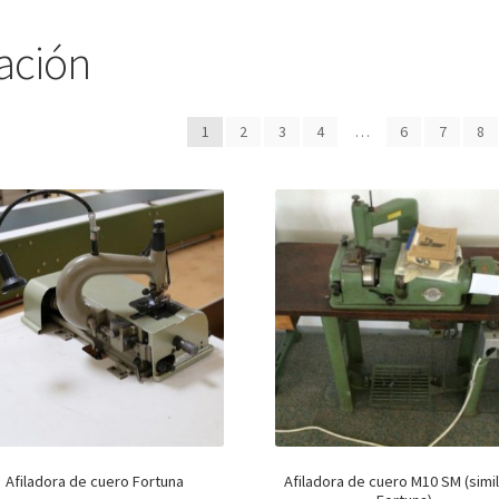
ación
1
2
3
4
…
6
7
8
Afiladora de cuero Fortuna
Afiladora de cuero M10 SM (simil