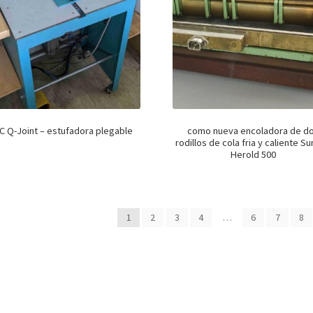
 Q-Joint – estufadora plegable
como nueva encoladora de d
rodillos de cola fria y caliente S
Herold 500
1
2
3
4
…
6
7
8