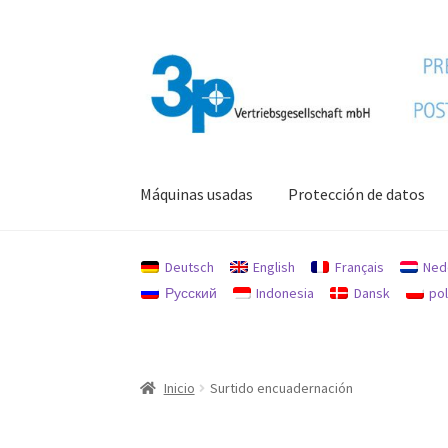
Ir
Ir
a
al
la
contenido
navegación
Máquinas usadas
Protección de datos
Inicio
Máquinas usadas
Mi cuenta
Pie de impr
Deutsch
English
Français
Ned
Русский
Indonesia
Dansk
pol
Inicio
Surtido encuadernación