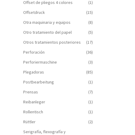
Offset de pliegos 4 colores
(1)
Offsetdruck
(15)
Otra maquinaria y equipos
(8)
Otro tratamiento del papel
(5)
Otros tratamientos posteriores
(17)
Perforación
(36)
Perforiermaschine
(3)
Plegadoras
(85)
Postbearbeitung
(1)
Prensas
(7)
Reibanleger
(1)
Rollentisch
(1)
Rüttler
(2)
Serigrafía, flexografía y