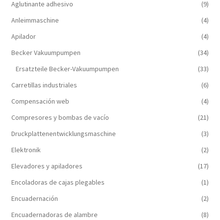
Aglutinante adhesivo
(9)
Anleimmaschine
(4)
Apilador
(4)
Becker Vakuumpumpen
(34)
Ersatzteile Becker-Vakuumpumpen
(33)
Carretillas industriales
(6)
Compensación web
(4)
Compresores y bombas de vacío
(21)
Druckplattenentwicklungsmaschine
(3)
Elektronik
(2)
Elevadores y apiladores
(17)
Encoladoras de cajas plegables
(1)
Encuadernación
(2)
Encuadernadoras de alambre
(8)