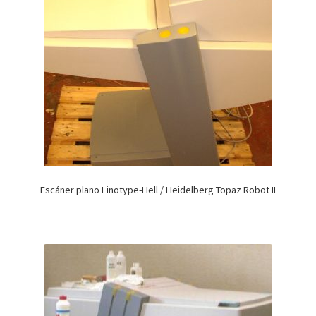
Escáner plano Linotype-Hell / Heidelberg Topaz Robot II