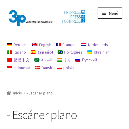
Ir
Ir
Menú
a
al
la
contenido
navegación
Inicio
Deutsch
English
Français
Nederlands
Máquinas usadas
Italiano
Español
Português
Ukrainian
繁體中文
العربية
हिन्दी
Русский
Mi cuenta
Indonesia
Dansk
polski
Pie de imprenta
Política de reembolsos y devoluciones
Inicio
- Escáner plano
Protección de datos
- Escáner plano