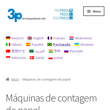
Pular
Pular
Menu
para
para
navegação
o
conteúdo
Início
Deutsch
English
Français
Nederlands
imprimir
Italiano
Español
Português
Ukrainian
繁體中文
العربية
हिन्दी
Русский
máquinas usadas
Indonesia
Dansk
polski
Minha conta
Política de Reembolsos e Devoluções
Início
Máquinas de contagem de papel
Procurar
Máquinas de contagem
Proteção de dados