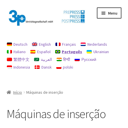
Pular
Pular
Menu
para
para
navegação
o
conteúdo
Início
Deutsch
English
Français
Nederlands
imprimir
Italiano
Español
Português
Ukrainian
繁體中文
العربية
हिन्दी
Русский
máquinas usadas
Indonesia
Dansk
polski
Minha conta
Política de Reembolsos e Devoluções
Início
Máquinas de inserção
Procurar
Máquinas de inserção
Proteção de dados