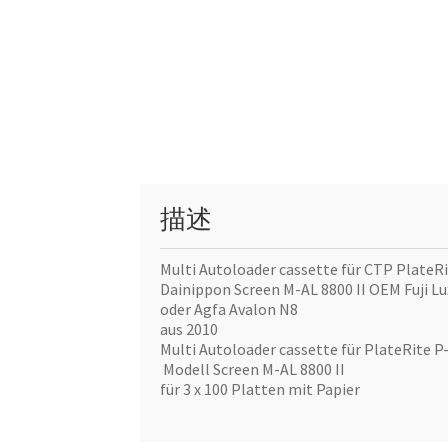
描述
Multi Autoloader cassette für CTP PlateR
Dainippon Screen M-AL 8800 II OEM Fuji Lu
oder Agfa Avalon N8
aus 2010
Multi Autoloader cassette für PlateRite P
Modell Screen M-AL 8800 II
für 3 x 100 Platten mit Papier