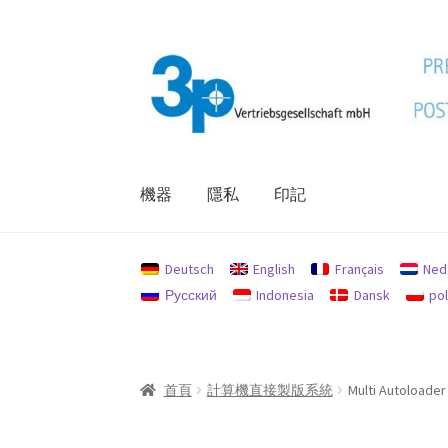
跳
跳
至
至
導
主
覽
要
列
內
容
機器
隱私
印記
首頁
印記
我的帳戶
機器
退款和退貨政策
隱
Deutsch
English
Français
Ned
Русский
Indonesia
Dansk
pol
首頁
計算機直接製版系統
Multi Autoloader