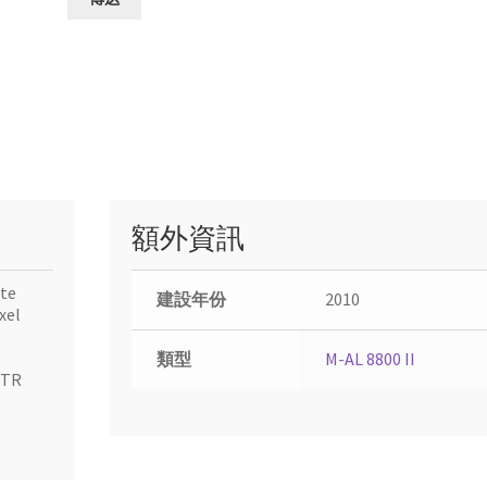
額外資訊
ite
建設年份
2010
xel
類型
M-AL 8800 II
-TR