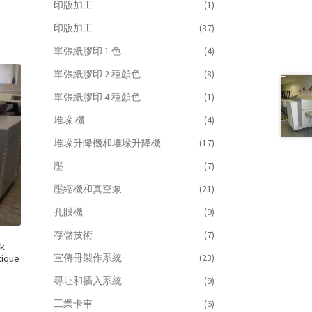
印版加工
(1)
印版加工
(37)
單張紙膠印 1 色
(4)
單張紙膠印 2 種顏色
(8)
單張紙膠印 4 種顏色
(1)
堆垛 機
(4)
堆垛升降機和堆垛升降機
(17)
壓
(7)
壓縮機和真空泵
(21)
孔眼機
(9)
存儲技術
(7)
k
宣傳冊製作系統
(23)
tique
尋址和插入系統
(9)
工業卡車
(6)