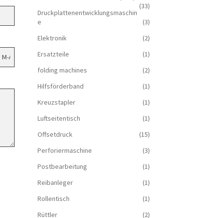
(33)
Druckplattenentwicklungsmaschin
e
(3)
Elektronik
(2)
Ersatzteile
(1)
folding machines
(2)
Hilfsförderband
(1)
Kreuzstapler
(1)
Luftseitentisch
(1)
Offsetdruck
(15)
Perforiermaschine
(3)
Postbearbeitung
(1)
Reibanleger
(1)
Rollentisch
(1)
Rüttler
(2)