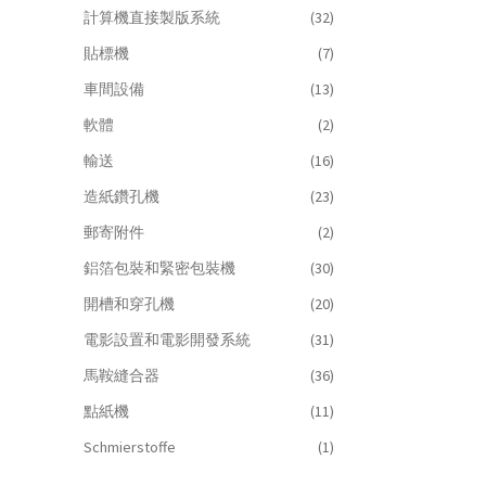
計算機直接製版系統
(32)
貼標機
(7)
車間設備
(13)
軟體
(2)
輸送
(16)
造紙鑽孔機
(23)
郵寄附件
(2)
鋁箔包裝和緊密包裝機
(30)
開槽和穿孔機
(20)
電影設置和電影開發系統
(31)
馬鞍縫合器
(36)
點紙機
(11)
Schmierstoffe
(1)