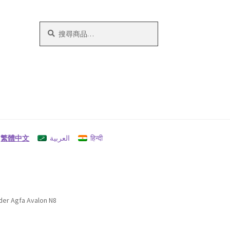
搜
搜
尋
尋
關
鍵
字:
繁體中文
العربية
हिन्दी
oder Agfa Avalon N8