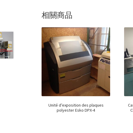
相關商品
Unité d’exposition des plaques
Ca
polyester Esko DPX-4
C