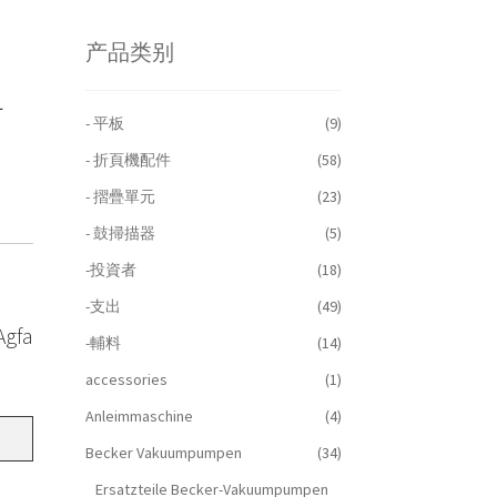
产品类别
L
- 平板
(9)
- 折頁機配件
(58)
- 摺疊單元
(23)
- 鼓掃描器
(5)
-投資者
(18)
R
-支出
(49)
Agfa
-輔料
(14)
accessories
(1)
Anleimmaschine
(4)
Becker Vakuumpumpen
(34)
Ersatzteile Becker-Vakuumpumpen