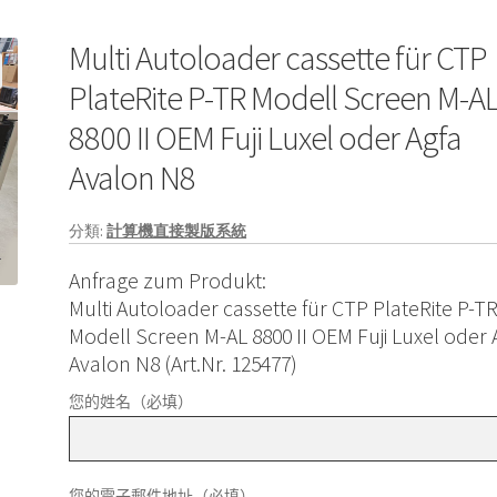
Multi Autoloader cassette für CTP
PlateRite P-TR Modell Screen M-A
8800 II OEM Fuji Luxel oder Agfa
Avalon N8
分類:
計算機直接製版系統
Anfrage zum Produkt:
Multi Autoloader cassette für CTP PlateRite P-T
Modell Screen M-AL 8800 II OEM Fuji Luxel oder 
Avalon N8 (Art.Nr. 125477)
您的姓名（必填）
您的電子郵件地址（必填）