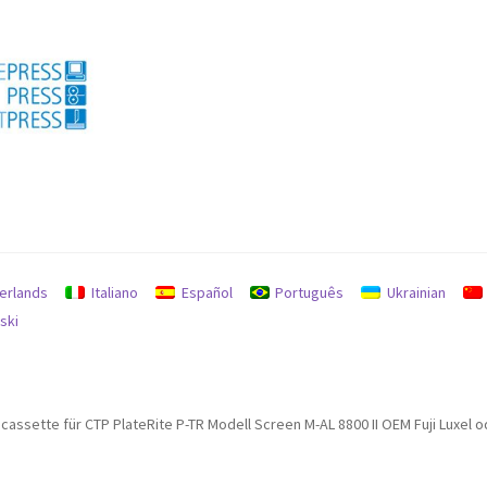
私
erlands
Italiano
Español
Português
Ukrainian
ski
 cassette für CTP PlateRite P-TR Modell Screen M-AL 8800 II OEM Fuji Luxel 