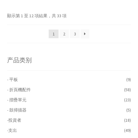
顯示第 1 至 12 項結果，共 33 項
1
2
3
产品类别
- 平板
(9)
- 折頁機配件
(58)
- 摺疊單元
(23)
- 鼓掃描器
(5)
-投資者
(18)
-支出
(49)