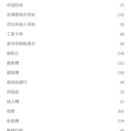
存儲技術
(7)
宣傳冊製作系統
(23)
尋址和插入系統
(9)
工業卡車
(6)
庫存和剩餘庫存
(4)
振動台
(18)
捆紮機
(21)
捆紮機
(20)
捲筒紙膠印
(4)
掃描器
(2)
插入機
(1)
摺疊
(85)
收集機
(19)
數碼印刷
(6)