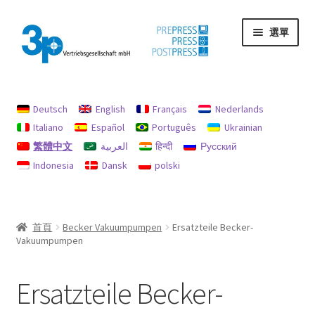
跳
跳
選單
至
至
導
主
覽
要
首頁
列
內
容
Deutsch
English
Français
Nederlands
印記
Italiano
Español
Português
Ukrainian
繁體中文
العربية
हिन्दी
Русский
我的帳戶
Indonesia
Dansk
polski
機器
退款和退貨政策
首頁
Becker Vakuumpumpen
Ersatzteile Becker-
Vakuumpumpen
隱私
Ersatzteile Becker-