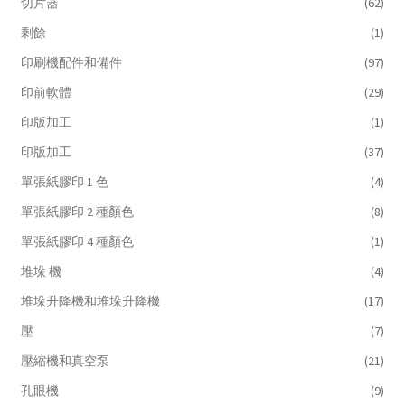
切片器
(62)
剩餘
(1)
印刷機配件和備件
(97)
印前軟體
(29)
印版加工
(1)
印版加工
(37)
單張紙膠印 1 色
(4)
單張紙膠印 2 種顏色
(8)
單張紙膠印 4 種顏色
(1)
堆垛 機
(4)
堆垛升降機和堆垛升降機
(17)
壓
(7)
壓縮機和真空泵
(21)
孔眼機
(9)