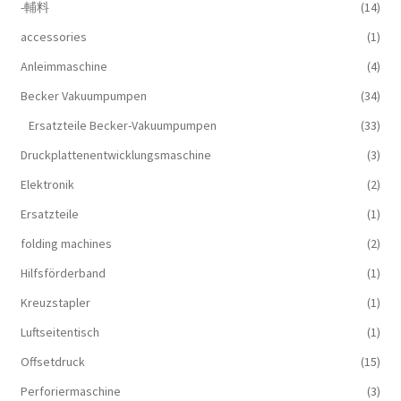
-輔料
(14)
accessories
(1)
Anleimmaschine
(4)
Becker Vakuumpumpen
(34)
Ersatzteile Becker-Vakuumpumpen
(33)
Druckplattenentwicklungsmaschine
(3)
Elektronik
(2)
Ersatzteile
(1)
folding machines
(2)
Hilfsförderband
(1)
Kreuzstapler
(1)
Luftseitentisch
(1)
Offsetdruck
(15)
Perforiermaschine
(3)