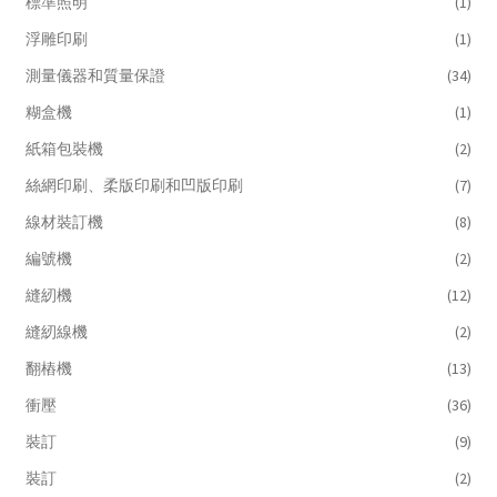
標準照明
(1)
浮雕印刷
(1)
測量儀器和質量保證
(34)
糊盒機
(1)
紙箱包裝機
(2)
絲網印刷、柔版印刷和凹版印刷
(7)
線材裝訂機
(8)
編號機
(2)
縫紉機
(12)
縫紉線機
(2)
翻樁機
(13)
衝壓
(36)
裝訂
(9)
裝訂
(2)