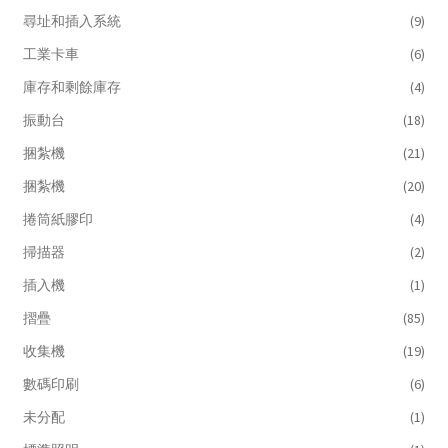
尋址和插入系統
(9)
工業卡車
(6)
庫存和剩餘庫存
(4)
振動台
(18)
捆紮機
(21)
捆紮機
(20)
捲筒紙膠印
(4)
掃描器
(2)
插入機
(1)
摺疊
(85)
收集機
(19)
數碼印刷
(6)
未分配
(1)