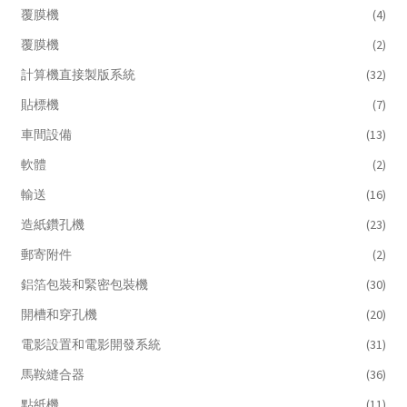
覆膜機
(4)
覆膜機
(2)
計算機直接製版系統
(32)
貼標機
(7)
車間設備
(13)
軟體
(2)
輸送
(16)
造紙鑽孔機
(23)
郵寄附件
(2)
鋁箔包裝和緊密包裝機
(30)
開槽和穿孔機
(20)
電影設置和電影開發系統
(31)
馬鞍縫合器
(36)
點紙機
(11)