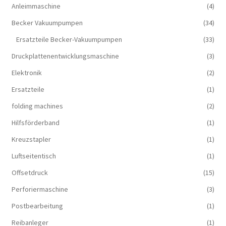
Anleimmaschine
(4)
Becker Vakuumpumpen
(34)
Ersatzteile Becker-Vakuumpumpen
(33)
Druckplattenentwicklungsmaschine
(3)
Elektronik
(2)
Ersatzteile
(1)
folding machines
(2)
Hilfsförderband
(1)
Kreuzstapler
(1)
Luftseitentisch
(1)
Offsetdruck
(15)
Perforiermaschine
(3)
Postbearbeitung
(1)
Reibanleger
(1)