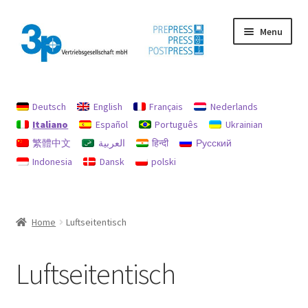
Vai
Vai
Menu
alla
al
navigazione
contenuto
Home
Deutsch
English
Français
Nederlands
Il mio conto
Italiano
Español
Português
Ukrainian
繁體中文
العربية
हिन्दी
Русский
impronta
Indonesia
Dansk
polski
Macchine usate
Politica per rimborsi e resi
Home
Luftseitentisch
protezione dati
Luftseitentisch
Ricerca