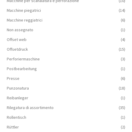
Macchine per scanalatura e perforazione
(10)
Macchine piegatrici
(14)
Macchine reggiatrici
(6)
Non assegnato
(1)
Offset web
(4)
Offsetdruck
(15)
Perforiermaschine
(3)
Postbearbeitung
(1)
Presse
(6)
Punzonatura
(18)
Reibanleger
(1)
Rilegatura di assortimento
(35)
Rollentisch
(1)
Rüttler
(2)