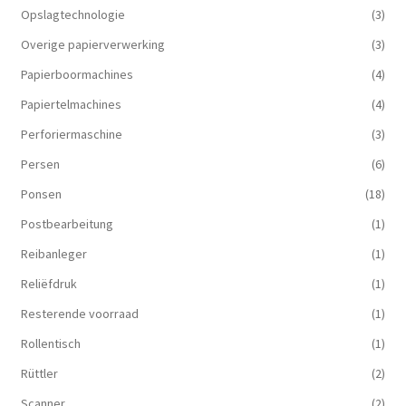
Opslagtechnologie
(3)
Overige papierverwerking
(3)
Papierboormachines
(4)
Papiertelmachines
(4)
Perforiermaschine
(3)
Persen
(6)
Ponsen
(18)
Postbearbeitung
(1)
Reibanleger
(1)
Reliëfdruk
(1)
Resterende voorraad
(1)
Rollentisch
(1)
Rüttler
(2)
Scanner
(2)