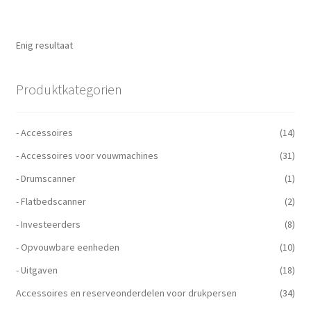
Enig resultaat
Produktkategorien
- Accessoires
(14)
- Accessoires voor vouwmachines
(31)
- Drumscanner
(1)
- Flatbedscanner
(2)
- Investeerders
(8)
- Opvouwbare eenheden
(10)
- Uitgaven
(18)
Accessoires en reserveonderdelen voor drukpersen
(34)