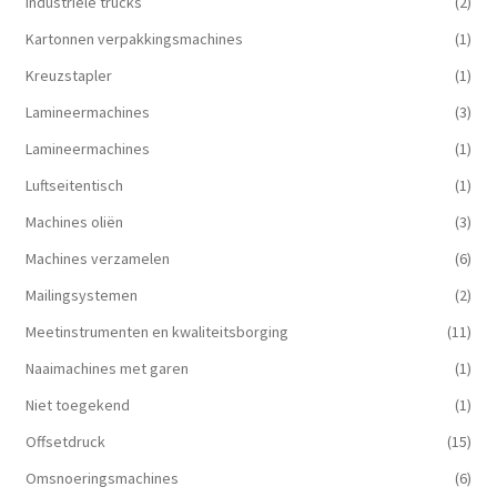
Industriële trucks
(2)
Kartonnen verpakkingsmachines
(1)
Kreuzstapler
(1)
Lamineermachines
(3)
Lamineermachines
(1)
Luftseitentisch
(1)
Machines oliën
(3)
Machines verzamelen
(6)
Mailingsystemen
(2)
Meetinstrumenten en kwaliteitsborging
(11)
Naaimachines met garen
(1)
Niet toegekend
(1)
Offsetdruck
(15)
Omsnoeringsmachines
(6)