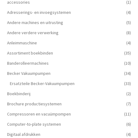
accessories
(1)
Adresserings- en invoegsystemen
(4)
Andere machines en uitrusting
(5)
Andere verdere verwerking
(8)
Anleimmaschine
(4)
Assortiment boekbinden
(35)
Banderolleermachines
(10)
Becker Vakuumpumpen
(34)
Ersatzteile Becker-Vakuumpumpen
(33)
Boekbinderij
(2)
Brochure productiesystemen
(7)
Compressoren en vacuümpompen
(11)
Computer-to-plate systemen
(6)
Digitaal afdrukken
(4)