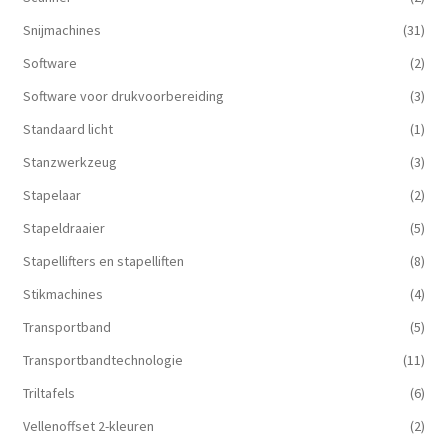
Snijmachines
(31)
Software
(2)
Software voor drukvoorbereiding
(3)
Standaard licht
(1)
Stanzwerkzeug
(3)
Stapelaar
(2)
Stapeldraaier
(5)
Stapellifters en stapelliften
(8)
Stikmachines
(4)
Transportband
(5)
Transportbandtechnologie
(11)
Triltafels
(6)
Vellenoffset 2-kleuren
(2)