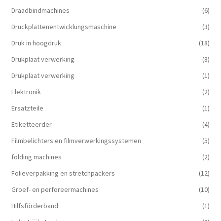
Draadbindmachines
(6)
Druckplattenentwicklungsmaschine
(3)
Druk in hoogdruk
(18)
Drukplaat verwerking
(8)
Drukplaat verwerking
(1)
Elektronik
(2)
Ersatzteile
(1)
Etiketteerder
(4)
Filmbelichters en filmverwerkingssystemen
(5)
folding machines
(2)
Folieverpakking en stretchpackers
(12)
Groef- en perforeermachines
(10)
Hilfsförderband
(1)