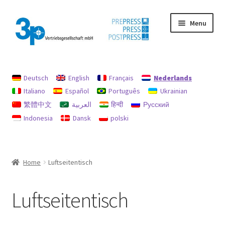
Ga
Ga
Menu
door
naar
naar
de
navigatie
inhoud
Home
Deutsch
English
Français
Nederlands
afdruk
Italiano
Español
Português
Ukrainian
繁體中文
العربية
हिन्दी
Русский
Gebruikte machines
Indonesia
Dansk
polski
gegevensbescherming
Mijn profiel
Home
Luftseitentisch
Terugbetalingen en retourbeleid
Luftseitentisch
Zoekopdracht