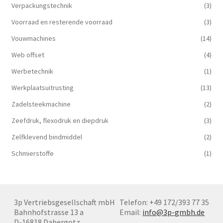
Verpackungstechnik
(3)
Voorraad en resterende voorraad
(3)
Vouwmachines
(14)
Web offset
(4)
Werbetechnik
(1)
Werkplaatsuitrusting
(13)
Zadelsteekmachine
(2)
Zeefdruk, flexodruk en diepdruk
(3)
Zelfklevend bindmiddel
(2)
Schmierstoffe
(1)
3p Vertriebsgesellschaft mbH
Telefon: +49 172/393 77 35
Bahnhofstrasse 13 a
Email:
info@3p-gmbh.de
D-16818 Dabergotz