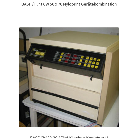
BASF / Flint CW 50 x 70 Nyloprint Gerätekombination
BASF CW 22-30 / Flint Klischee-Kombigerät