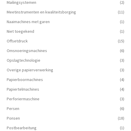
Mailingsystemen
(2)
Meetinstrumenten en kwaliteitsborging
(11)
Naaimachines met garen
(1)
Niet toegekend
(1)
Offsetdruck
(15)
Omsnoeringsmachines
(6)
Opslagtechnologie
(3)
Overige papierverwerking
(3)
Papierboormachines
(4)
Papiertelmachines
(4)
Perforiermaschine
(3)
Persen
(6)
Ponsen
(18)
Postbearbeitung
(1)