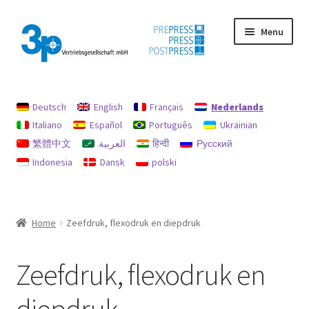
Ga
Ga
Menu
door
naar
naar
de
navigatie
inhoud
Home
Deutsch
English
Français
Nederlands
afdruk
Italiano
Español
Português
Ukrainian
繁體中文
العربية
हिन्दी
Русский
Gebruikte machines
Indonesia
Dansk
polski
gegevensbescherming
Mijn profiel
Home
Zeefdruk, flexodruk en diepdruk
Terugbetalingen en retourbeleid
Zeefdruk, flexodruk en
Zoekopdracht