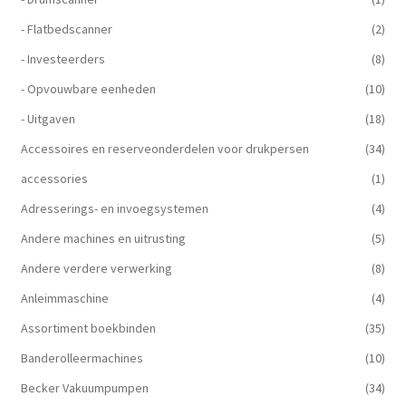
- Flatbedscanner
(2)
- Investeerders
(8)
- Opvouwbare eenheden
(10)
- Uitgaven
(18)
Accessoires en reserveonderdelen voor drukpersen
(34)
accessories
(1)
Adresserings- en invoegsystemen
(4)
Andere machines en uitrusting
(5)
Andere verdere verwerking
(8)
Anleimmaschine
(4)
Assortiment boekbinden
(35)
Banderolleermachines
(10)
Becker Vakuumpumpen
(34)