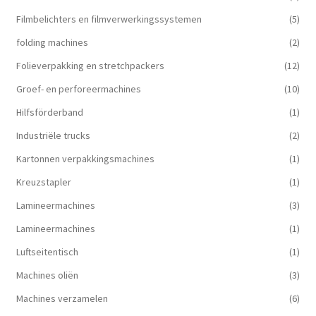
Filmbelichters en filmverwerkingssystemen
(5)
folding machines
(2)
Folieverpakking en stretchpackers
(12)
Groef- en perforeermachines
(10)
Hilfsförderband
(1)
Industriële trucks
(2)
Kartonnen verpakkingsmachines
(1)
Kreuzstapler
(1)
Lamineermachines
(3)
Lamineermachines
(1)
Luftseitentisch
(1)
Machines oliën
(3)
Machines verzamelen
(6)