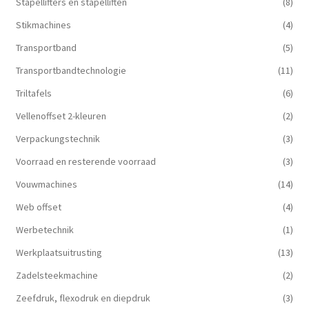
Stapellifters en stapelliften
(8)
Stikmachines
(4)
Transportband
(5)
Transportbandtechnologie
(11)
Triltafels
(6)
Vellenoffset 2-kleuren
(2)
Verpackungstechnik
(3)
Voorraad en resterende voorraad
(3)
Vouwmachines
(14)
Web offset
(4)
Werbetechnik
(1)
Werkplaatsuitrusting
(13)
Zadelsteekmachine
(2)
Zeefdruk, flexodruk en diepdruk
(3)