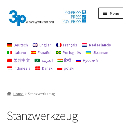
Ga
Ga
Menu
door
naar
naar
de
navigatie
inhoud
Home
Deutsch
English
Français
Nederlands
afdruk
Italiano
Español
Português
Ukrainian
繁體中文
العربية
हिन्दी
Русский
Gebruikte machines
Indonesia
Dansk
polski
gegevensbescherming
Mijn profiel
Home
Stanzwerkzeug
Terugbetalingen en retourbeleid
Stanzwerkzeug
Zoekopdracht