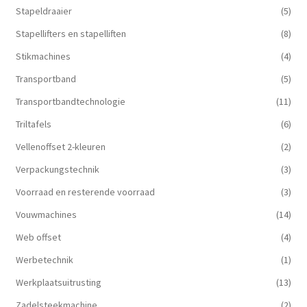
Stapeldraaier
(5)
Stapellifters en stapelliften
(8)
Stikmachines
(4)
Transportband
(5)
Transportbandtechnologie
(11)
Triltafels
(6)
Vellenoffset 2-kleuren
(2)
Verpackungstechnik
(3)
Voorraad en resterende voorraad
(3)
Vouwmachines
(14)
Web offset
(4)
Werbetechnik
(1)
Werkplaatsuitrusting
(13)
Zadelsteekmachine
(2)