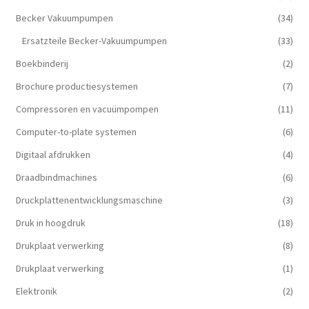
Becker Vakuumpumpen
(34)
Ersatzteile Becker-Vakuumpumpen
(33)
Boekbinderij
(2)
Brochure productiesystemen
(7)
Compressoren en vacuümpompen
(11)
Computer-to-plate systemen
(6)
Digitaal afdrukken
(4)
Draadbindmachines
(6)
Druckplattenentwicklungsmaschine
(3)
Druk in hoogdruk
(18)
Drukplaat verwerking
(8)
Drukplaat verwerking
(1)
Elektronik
(2)