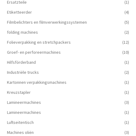
Ersatzteile
(1)
Etiketteerder
(4)
Filmbelichters en filmverwerkingssystemen
(5)
folding machines
(2)
Folieverpakking en stretchpackers
(12)
Groef- en perforeermachines
(10)
Hilfsförderband
(1)
Industriële trucks
(2)
Kartonnen verpakkingsmachines
(1)
Kreuzstapler
(1)
Lamineermachines
(3)
Lamineermachines
(1)
Luftseitentisch
(1)
Machines oliën
(3)