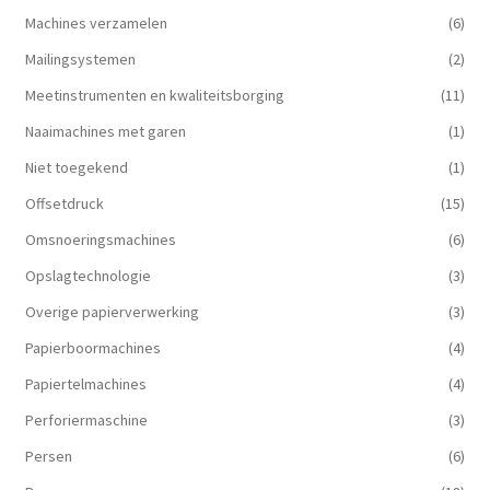
Machines verzamelen
(6)
Mailingsystemen
(2)
Meetinstrumenten en kwaliteitsborging
(11)
Naaimachines met garen
(1)
Niet toegekend
(1)
Offsetdruck
(15)
Omsnoeringsmachines
(6)
Opslagtechnologie
(3)
Overige papierverwerking
(3)
Papierboormachines
(4)
Papiertelmachines
(4)
Perforiermaschine
(3)
Persen
(6)