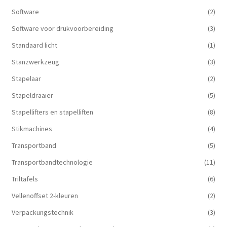
Software
(2)
Software voor drukvoorbereiding
(3)
Standaard licht
(1)
Stanzwerkzeug
(3)
Stapelaar
(2)
Stapeldraaier
(5)
Stapellifters en stapelliften
(8)
Stikmachines
(4)
Transportband
(5)
Transportbandtechnologie
(11)
Triltafels
(6)
Vellenoffset 2-kleuren
(2)
Verpackungstechnik
(3)