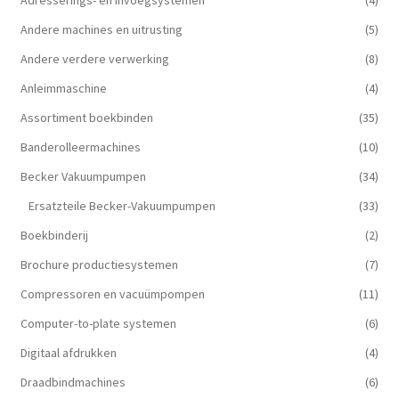
Andere machines en uitrusting
(5)
Andere verdere verwerking
(8)
Anleimmaschine
(4)
Assortiment boekbinden
(35)
Banderolleermachines
(10)
Becker Vakuumpumpen
(34)
Ersatzteile Becker-Vakuumpumpen
(33)
Boekbinderij
(2)
Brochure productiesystemen
(7)
Compressoren en vacuümpompen
(11)
Computer-to-plate systemen
(6)
Digitaal afdrukken
(4)
Draadbindmachines
(6)