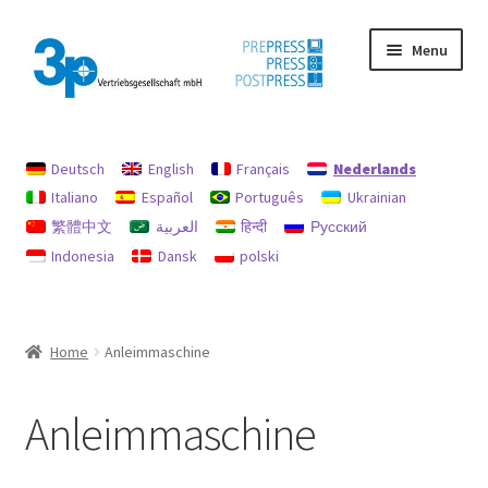
Ga
Ga
Menu
door
naar
naar
de
navigatie
inhoud
Home
Deutsch
English
Français
Nederlands
afdruk
Italiano
Español
Português
Ukrainian
繁體中文
العربية
हिन्दी
Русский
Gebruikte machines
Indonesia
Dansk
polski
gegevensbescherming
Mijn profiel
Home
Anleimmaschine
Terugbetalingen en retourbeleid
Anleimmaschine
Zoekopdracht