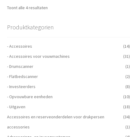
Toont alle 4 resultaten
Produktkategorien
- Accessoires
(14)
- Accessoires voor vouwmachines
(31)
- Drumscanner
(1)
- Flatbedscanner
(2)
- Investeerders
(8)
- Opvouwbare eenheden
(10)
- Uitgaven
(18)
Accessoires en reserveonderdelen voor drukpersen
(34)
accessories
(1)
Adresserings- en invoegsystemen
(4)