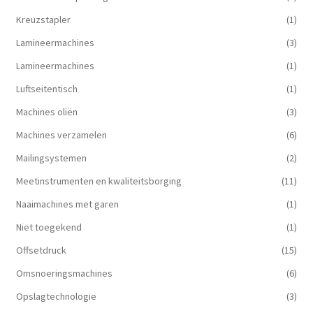
Kreuzstapler
(1)
Lamineermachines
(3)
Lamineermachines
(1)
Luftseitentisch
(1)
Machines oliën
(3)
Machines verzamelen
(6)
Mailingsystemen
(2)
Meetinstrumenten en kwaliteitsborging
(11)
Naaimachines met garen
(1)
Niet toegekend
(1)
Offsetdruck
(15)
Omsnoeringsmachines
(6)
Opslagtechnologie
(3)