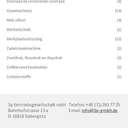
Voorraad en resterende voorraad
(3)
Vouwmachines
(14)
Web offset
(4)
Werbetechnik
(1)
Werkplaatsuitrusting
(13)
Zadelsteekmachine
(2)
Zeefdruk, flexodruk en diepdruk
(3)
Zelfklevend bindmiddel
(2)
Schmierstoffe
(1)
3p Vertriebsgesellschaft mbH
Telefon: +49 172/393 77 35
Bahnhofstrasse 13 a
Email:
info@3p-gmbh.de
D-16818 Dabergotz