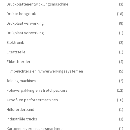
Druckplattenentwicklungsmaschine
(3)
Druk in hoogdruk
(18)
Drukplaat verwerking
(8)
Drukplaat verwerking
(1)
Elektronik
(2)
Ersatzteile
(1)
Etiketteerder
(4)
Filmbelichters en filmverwerkingssystemen
(5)
folding machines
(2)
Folieverpakking en stretchpackers
(12)
Groef- en perforeermachines
(10)
Hilfsförderband
(1)
Industriële trucks
(2)
Kartonnen verpakkingsmachines
(1)