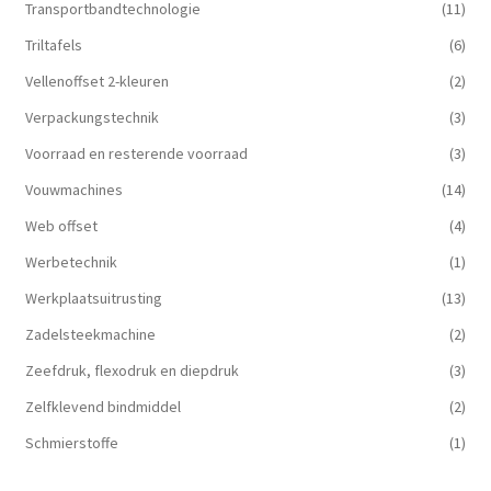
Transportbandtechnologie
(11)
Triltafels
(6)
Vellenoffset 2-kleuren
(2)
Verpackungstechnik
(3)
Voorraad en resterende voorraad
(3)
Vouwmachines
(14)
Web offset
(4)
Werbetechnik
(1)
Werkplaatsuitrusting
(13)
Zadelsteekmachine
(2)
Zeefdruk, flexodruk en diepdruk
(3)
Zelfklevend bindmiddel
(2)
Schmierstoffe
(1)