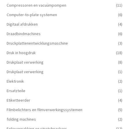
Compressoren en vacuümpompen
(11)
Computer-to-plate systemen
(6)
Digitaal afdrukken
(4)
Draadbindmachines
(6)
Druckplattenentwicklungsmaschine
(3)
Druk in hoogdruk
(18)
Drukplaat verwerking
(8)
Drukplaat verwerking
(1)
Elektronik
(2)
Ersatzteile
(1)
Etiketteerder
(4)
Filmbelichters en filmverwerkingssystemen
(5)
folding machines
(2)
Folieverpakking en stretchpackers
(12)