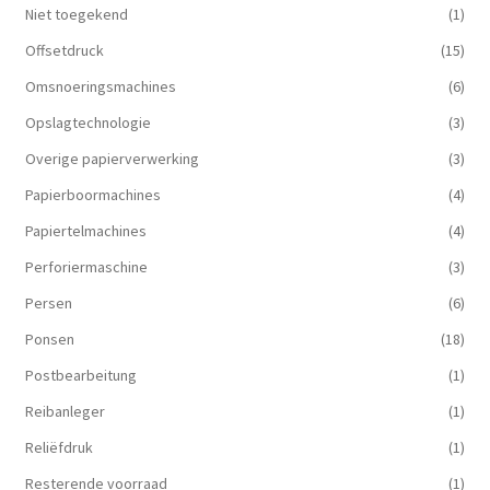
Niet toegekend
(1)
Offsetdruck
(15)
Omsnoeringsmachines
(6)
Opslagtechnologie
(3)
Overige papierverwerking
(3)
Papierboormachines
(4)
Papiertelmachines
(4)
Perforiermaschine
(3)
Persen
(6)
Ponsen
(18)
Postbearbeitung
(1)
Reibanleger
(1)
Reliëfdruk
(1)
Resterende voorraad
(1)