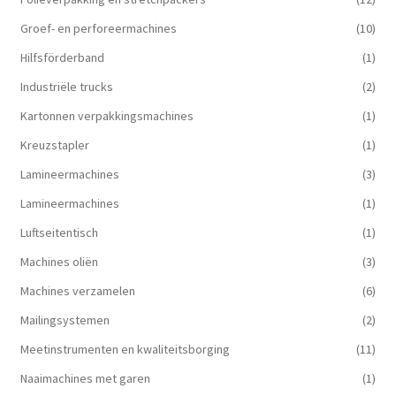
Groef- en perforeermachines
(10)
Hilfsförderband
(1)
Industriële trucks
(2)
Kartonnen verpakkingsmachines
(1)
Kreuzstapler
(1)
Lamineermachines
(3)
Lamineermachines
(1)
Luftseitentisch
(1)
Machines oliën
(3)
Machines verzamelen
(6)
Mailingsystemen
(2)
Meetinstrumenten en kwaliteitsborging
(11)
Naaimachines met garen
(1)