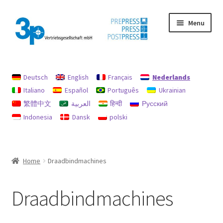
Ga
Ga
Menu
door
naar
naar
de
navigatie
inhoud
Home
Deutsch
English
Français
Nederlands
afdruk
Italiano
Español
Português
Ukrainian
繁體中文
العربية
हिन्दी
Русский
Gebruikte machines
Indonesia
Dansk
polski
gegevensbescherming
Mijn profiel
Home
Draadbindmachines
Terugbetalingen en retourbeleid
Draadbindmachines
Zoekopdracht