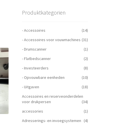
Produktkategorien
- Accessoires
(14)
- Accessoires voor vouwmachines
(31)
- Drumscanner
(1)
- Flatbedscanner
(2)
- Investeerders
(8)
- Opvouwbare eenheden
(10)
- Uitgaven
(18)
Accessoires en reserveonderdelen
voor drukpersen
(34)
accessories
(1)
Adresserings- en invoegsystemen
(4)