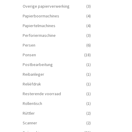
Overige papierverwerking
(3)
Papierboormachines
(4)
Papiertelmachines
(4)
Perforiermaschine
(3)
Persen
(6)
Ponsen
(18)
Postbearbeitung
(1)
Reibanleger
(1)
Reliëfdruk
(1)
Resterende voorraad
(1)
Rollentisch
(1)
Rüttler
(2)
Scanner
(2)