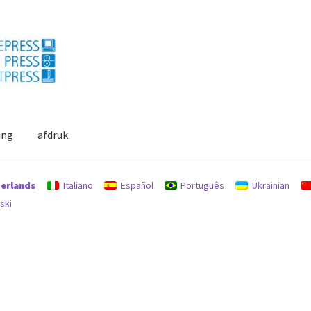
ing
afdruk
escherming
Mijn profiel
Terugbetalingen en retourbeleid
erlands
Italiano
Español
Português
Ukrainian
ski