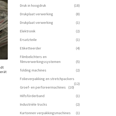
Druk in hoogdruk
(18)
Drukplaat verwerking
(8)
Drukplaat verwerking
(1)
Elektronik
(2)
Ersatzteile
(1)
Etiketteerder
(4)
Filmbelichters en
filmverwerkingssystemen
(5)
edt
folding machines
(2)
erät
Folieverpakking en stretchpackers
(12)
Groef- en perforeermachines
(10)
Hilfsförderband
(1)
Industriële trucks
(2)
Kartonnen verpakkingsmachines
(1)