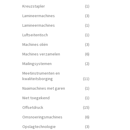
Kreuzstapler
(1)
Lamineermachines
(3)
Lamineermachines
(1)
Luftseitentisch
(1)
Machines oliën
(3)
Machines verzamelen
(6)
Mailingsystemen
(2)
Meetinstrumenten en
kwaliteitsborging
(11)
Naaimachines met garen
(1)
Niet toegekend
(1)
Offsetdruck
(15)
Omsnoeringsmachines
(6)
Opslagtechnologie
(3)