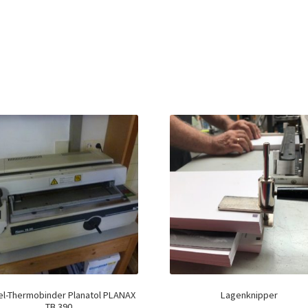
el-Thermobinder Planatol PLANAX
Lagenknipper
TB 390