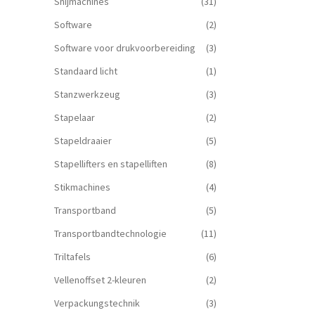
Snijmachines
(31)
Software
(2)
Software voor drukvoorbereiding
(3)
Standaard licht
(1)
Stanzwerkzeug
(3)
Stapelaar
(2)
Stapeldraaier
(5)
Stapellifters en stapelliften
(8)
Stikmachines
(4)
Transportband
(5)
Transportbandtechnologie
(11)
Triltafels
(6)
Vellenoffset 2-kleuren
(2)
Verpackungstechnik
(3)