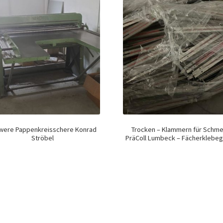
were Pappenkreisschere Konrad
Trocken – Klammern für Schm
Ströbel
PräColl Lumbeck – Fächerklebeg