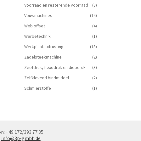
Voorraad en resterende voorraad
(3)
Vouwmachines
(14)
Web offset
(4)
Werbetechnik
(1)
Werkplaatsuitrusting
(13)
Zadelsteekmachine
(2)
Zeefdruk, flexodruk en diepdruk
(3)
Zelfklevend bindmiddel
(2)
Schmierstoffe
(1)
n: +49 172/393 77 35
:
info@3p-gmbh.de