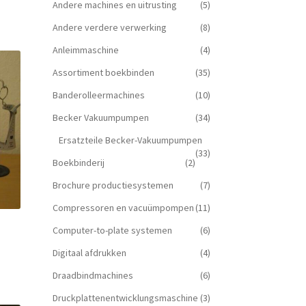
Andere machines en uitrusting
(5)
Andere verdere verwerking
(8)
Anleimmaschine
(4)
Assortiment boekbinden
(35)
Banderolleermachines
(10)
Becker Vakuumpumpen
(34)
Ersatzteile Becker-Vakuumpumpen
(33)
Boekbinderij
(2)
Brochure productiesystemen
(7)
Compressoren en vacuümpompen
(11)
Computer-to-plate systemen
(6)
Digitaal afdrukken
(4)
Draadbindmachines
(6)
Druckplattenentwicklungsmaschine
(3)