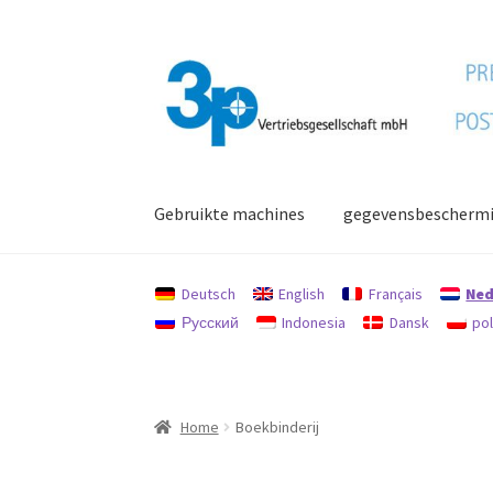
Ga
Ga
door
naar
naar
de
navigatie
inhoud
Gebruikte machines
gegevensbescherm
Home
afdruk
Gebruikte machines
gegevensb
Deutsch
English
Français
Ned
Русский
Indonesia
Dansk
pol
Zoekopdracht
Home
Boekbinderij