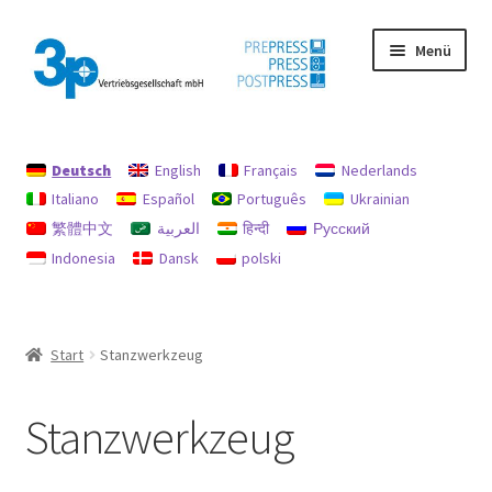
Zur
Zum
Menü
Navigation
Inhalt
springen
springen
Start
Deutsch
English
Français
Nederlands
Datenschutz
Italiano
Español
Português
Ukrainian
繁體中文
العربية
हिन्दी
Русский
Gebrauchtmaschinen
Indonesia
Dansk
polski
Impressum
Mein Konto
Start
Stanzwerkzeug
Richtlinie für Rückerstattungen und Rückgaben
Stanzwerkzeug