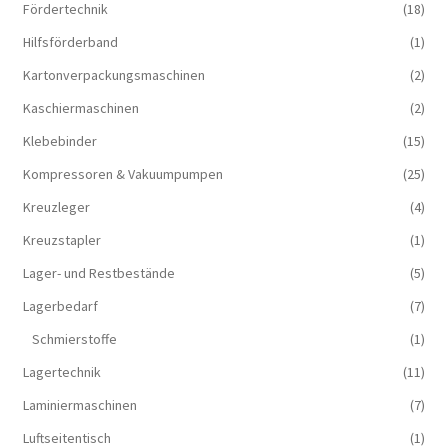
Fördertechnik
(18)
Hilfsförderband
(1)
Kartonverpackungsmaschinen
(2)
Kaschiermaschinen
(2)
Klebebinder
(15)
Kompressoren & Vakuum­pumpen
(25)
Kreuzleger
(4)
Kreuzstapler
(1)
Lager- und Restbestände
(5)
Lagerbedarf
(7)
Schmierstoffe
(1)
Lagertechnik
(11)
Laminiermaschinen
(7)
Luftseitentisch
(1)