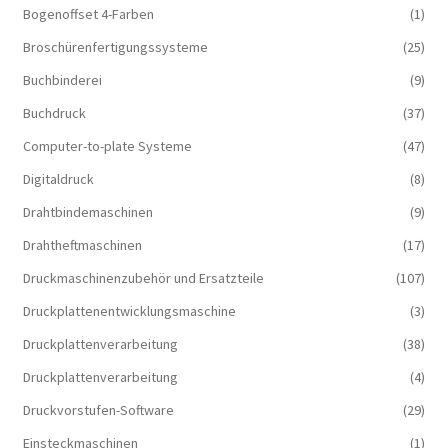
Bogenoffset 4-Farben
(1)
Broschürenfertigungssysteme
(25)
Buchbinderei
(9)
Buchdruck
(37)
Computer-to-plate Systeme
(47)
Digitaldruck
(8)
Drahtbindemaschinen
(9)
Drahtheftmaschinen
(17)
Druckmaschinenzubehör und Ersatzteile
(107)
Druckplattenentwicklungsmaschine
(3)
Druckplattenverarbeitung
(38)
Druckplattenverarbeitung
(4)
Druckvorstufen-Software
(29)
Einsteckmaschinen
(1)