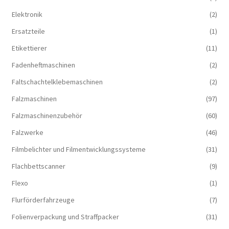
Elektronik
(2)
Ersatzteile
(1)
Etikettierer
(11)
Fadenheftmaschinen
(2)
Faltschachtelklebemaschinen
(2)
Falzmaschinen
(97)
Falzmaschinenzubehör
(60)
Falzwerke
(46)
Filmbelichter und Filmentwicklungssysteme
(31)
Flachbettscanner
(9)
Flexo
(1)
Flurförderfahrzeuge
(7)
Folienverpackung und Straffpacker
(31)