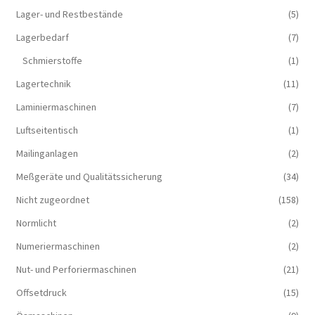
Lager- und Restbestände
(5)
Lagerbedarf
(7)
Schmierstoffe
(1)
Lagertechnik
(11)
Laminiermaschinen
(7)
Luftseitentisch
(1)
Mailinganlagen
(2)
Meßgeräte und Qualitätssicherung
(34)
Nicht zugeordnet
(158)
Normlicht
(2)
Numeriermaschinen
(2)
Nut- und Perforiermaschinen
(21)
Offsetdruck
(15)