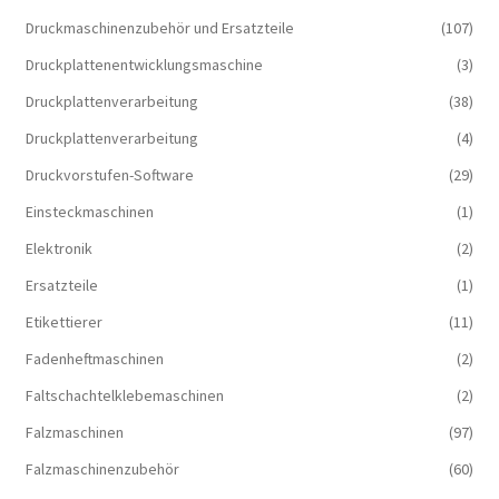
Druckmaschinenzubehör und Ersatzteile
(107)
Druckplattenentwicklungsmaschine
(3)
Druckplattenverarbeitung
(38)
Druckplattenverarbeitung
(4)
Druckvorstufen-Software
(29)
Einsteckmaschinen
(1)
Elektronik
(2)
Ersatzteile
(1)
Etikettierer
(11)
Fadenheftmaschinen
(2)
Faltschachtelklebemaschinen
(2)
Falzmaschinen
(97)
Falzmaschinenzubehör
(60)