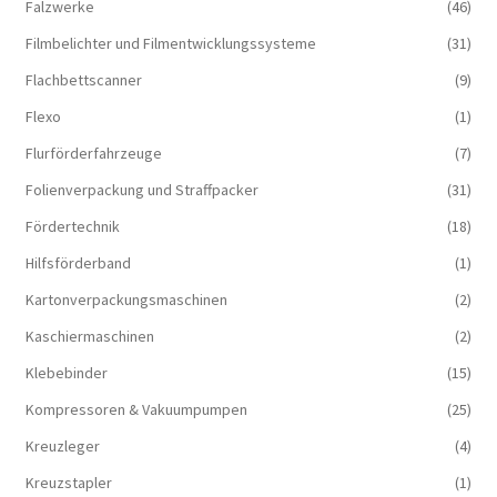
Falzwerke
(46)
Filmbelichter und Filmentwicklungssysteme
(31)
Flachbettscanner
(9)
Flexo
(1)
Flurförderfahrzeuge
(7)
Folienverpackung und Straffpacker
(31)
Fördertechnik
(18)
Hilfsförderband
(1)
Kartonverpackungsmaschinen
(2)
Kaschiermaschinen
(2)
Klebebinder
(15)
Kompressoren & Vakuum­pumpen
(25)
Kreuzleger
(4)
Kreuzstapler
(1)