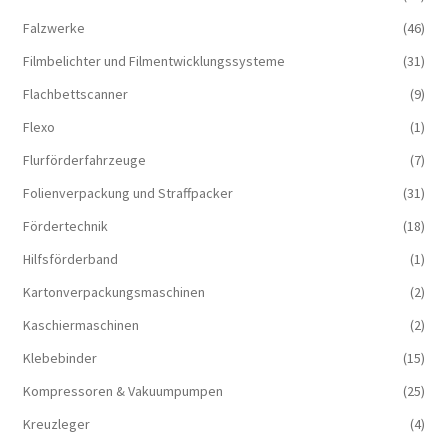
Falzwerke
(46)
Filmbelichter und Filmentwicklungssysteme
(31)
Flachbettscanner
(9)
Flexo
(1)
Flurförderfahrzeuge
(7)
Folienverpackung und Straffpacker
(31)
Fördertechnik
(18)
Hilfsförderband
(1)
Kartonverpackungsmaschinen
(2)
Kaschiermaschinen
(2)
Klebebinder
(15)
Kompressoren & Vakuum­pumpen
(25)
Kreuzleger
(4)