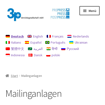
Zur
Zum
Menü
Navigation
Inhalt
springen
springen
Start
Deutsch
English
Français
Nederlands
Datenschutz
Italiano
Español
Português
Ukrainian
繁體中文
العربية
हिन्दी
Русский
Gebrauchtmaschinen
Indonesia
Dansk
polski
Impressum
Mein Konto
Start
Mailinganlagen
Richtlinie für Rückerstattungen und Rückgaben
Mailinganlagen