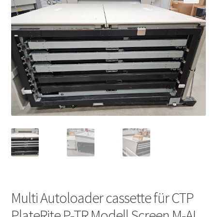
Multi Autoloader cassette für CTP
PlateRite P-TR Modell Screen M-AL