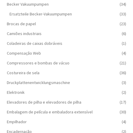
Becker Vakuumpumpen
(34)
Ersatzteile Becker-Vakuumpumpen
(33)
Brocas de papel
(23)
Camiões industriais
(6)
Coladeiras de caixas dobráveis
(1)
Compensação Web
(4)
Compressores e bombas de vácuo
(21)
Costureira de sela
(36)
Druckplattenentwicklungsmaschine
(3)
Elektronik
(2)
Elevadores de pilha e elevadores de pilha
(17)
Embalagem de película e embaladora extensível
(30)
Empilhador
(4)
Encadernação
(2)