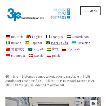
Pular
Pular
Menu
para
para
navegação
o
conteúdo
Início
Deutsch
English
Français
Nederlands
imprimir
Italiano
Español
Português
Ukrainian
繁體中文
العربية
हिन्दी
Русский
máquinas usadas
Indonesia
Dansk
polski
Minha conta
Política de Reembolsos e Devoluções
Início
Sistemas computadorizados para placas
Multi
Autoloader cassette für CTP PlateRite P-TR Modell Screen M-AL
Procurar
8800 II OEM Fuji Luxel oder Agfa Avalon N8
Proteção de dados