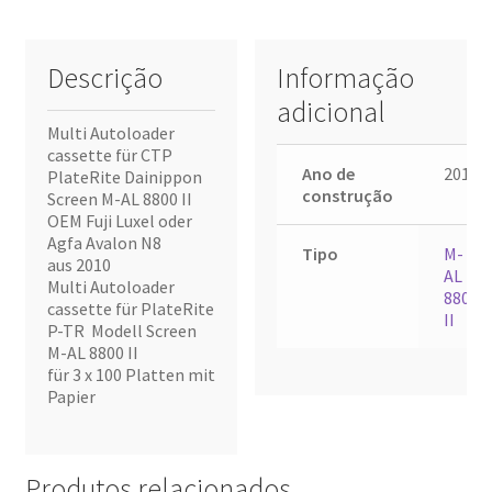
Descrição
Informação
adicional
Multi Autoloader
cassette für CTP
Ano de
2010
PlateRite Dainippon
construção
Screen M-AL 8800 II
OEM Fuji Luxel oder
Agfa Avalon N8
Tipo
M-
aus 2010
AL
Multi Autoloader
8800
cassette für PlateRite
II
P-TR Modell Screen
M-AL 8800 II
für 3 x 100 Platten mit
Papier
Produtos relacionados