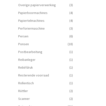
Overige papierverwerking
(3)
Papierboormachines
(4)
Papiertelmachines
(4)
Perforiermaschine
(3)
Persen
(6)
Ponsen
(18)
Postbearbeitung
(1)
Reibanleger
(1)
Reliëfdruk
(1)
Resterende voorraad
(1)
Rollentisch
(1)
Rüttler
(2)
Scanner
(2)