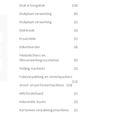
Druk in hoogdruk
(18)
Drukplaat verwerking
(8)
Drukplaat verwerking
(1)
Elektronik
(2)
Ersatzteile
(1)
Etiketteerder
(4)
Filmbelichters en
filmverwerkingssystemen
(5)
folding machines
(2)
Folieverpakking en stretchpackers
(12)
Groef- en perforeermachines
(10)
Hilfsförderband
(1)
Industriële trucks
(2)
Kartonnen verpakkingsmachines
(1)