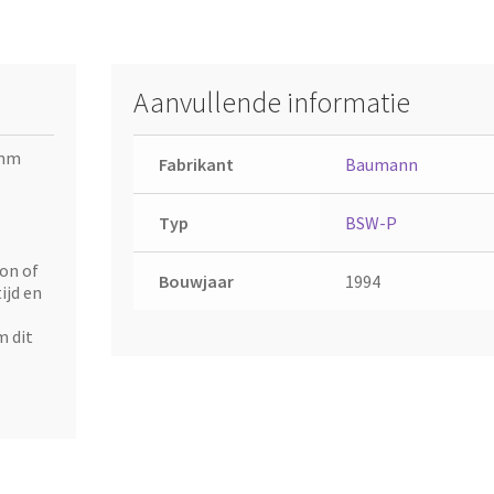
Aanvullende informatie
 mm
Fabrikant
Baumann
Typ
BSW-P
on of
Bouwjaar
1994
ijd en
m dit