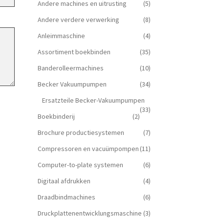
Andere machines en uitrusting
(5)
Andere verdere verwerking
(8)
Anleimmaschine
(4)
Assortiment boekbinden
(35)
Banderolleermachines
(10)
Becker Vakuumpumpen
(34)
Ersatzteile Becker-Vakuumpumpen
(33)
Boekbinderij
(2)
Brochure productiesystemen
(7)
Compressoren en vacuümpompen
(11)
Computer-to-plate systemen
(6)
Digitaal afdrukken
(4)
Draadbindmachines
(6)
Druckplattenentwicklungsmaschine
(3)