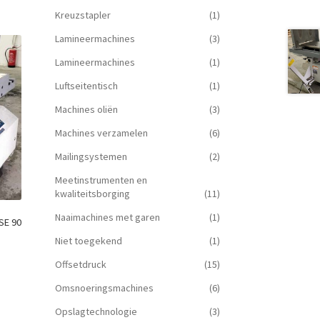
Kreuzstapler
(1)
Lamineermachines
(3)
Lamineermachines
(1)
Luftseitentisch
(1)
Machines oliën
(3)
Machines verzamelen
(6)
Mailingsystemen
(2)
Meetinstrumenten en
kwaliteitsborging
(11)
Naaimachines met garen
(1)
SE 90
Niet toegekend
(1)
Offsetdruck
(15)
Omsnoeringsmachines
(6)
Opslagtechnologie
(3)