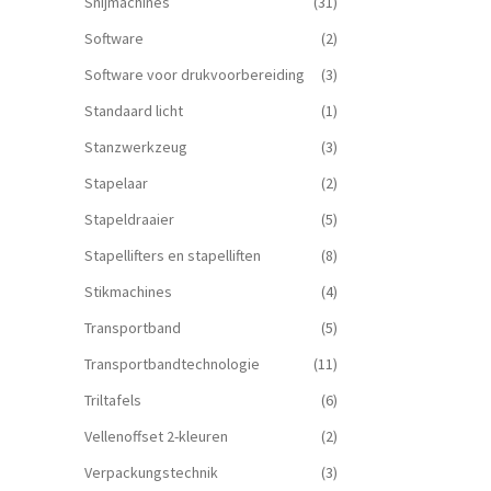
Snijmachines
(31)
Software
(2)
Software voor drukvoorbereiding
(3)
Standaard licht
(1)
Stanzwerkzeug
(3)
Stapelaar
(2)
Stapeldraaier
(5)
Stapellifters en stapelliften
(8)
Stikmachines
(4)
Transportband
(5)
Transportbandtechnologie
(11)
Triltafels
(6)
Vellenoffset 2-kleuren
(2)
Verpackungstechnik
(3)