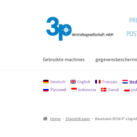
Ga
Ga
door
naar
naar
de
navigatie
inhoud
Gebruikte machines
gegevensbescherm
Home
afdruk
Gebruikte machines
gegevensb
Deutsch
English
Français
Ned
Русский
Indonesia
Dansk
pol
Zoekopdracht
Home
Stapeldraaier
Baumann BSW-P stapel