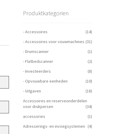
Produktkategorien
- Accessoires
(14)
- Accessoires voor vouwmachines
(31)
- Drumscanner
(1)
- Flatbedscanner
(2)
- Investeerders
(8)
- Opvouwbare eenheden
(10)
- Uitgaven
(18)
Accessoires en reserveonderdelen
voor drukpersen
(34)
accessories
(1)
Adresserings- en invoegsystemen
(4)