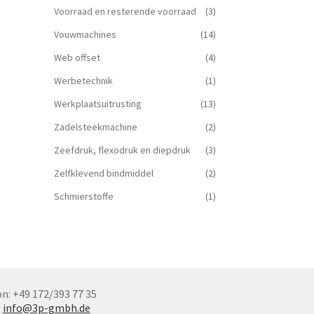
Voorraad en resterende voorraad
(3)
Vouwmachines
(14)
Web offset
(4)
Werbetechnik
(1)
Werkplaatsuitrusting
(13)
Zadelsteekmachine
(2)
Zeefdruk, flexodruk en diepdruk
(3)
Zelfklevend bindmiddel
(2)
Schmierstoffe
(1)
n: +49 172/393 77 35
:
info@3p-gmbh.de