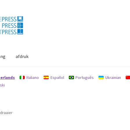
ing
afdruk
escherming
Mijn profiel
Terugbetalingen en retourbeleid
erlands
Italiano
Español
Português
Ukrainian
ski
draaier