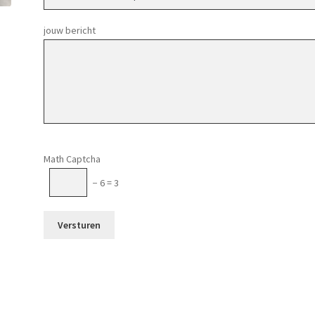
jouw bericht
Gelieve dit veld leeg te laten.
Math Captcha
− 6 = 3