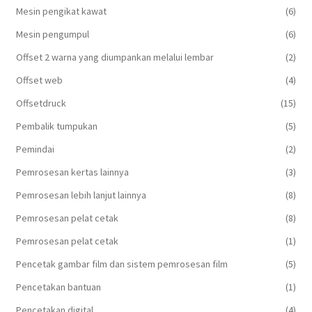
Mesin pengikat kawat
(6)
Mesin pengumpul
(6)
Offset 2 warna yang diumpankan melalui lembar
(2)
Offset web
(4)
Offsetdruck
(15)
Pembalik tumpukan
(5)
Pemindai
(2)
Pemrosesan kertas lainnya
(3)
Pemrosesan lebih lanjut lainnya
(8)
Pemrosesan pelat cetak
(8)
Pemrosesan pelat cetak
(1)
Pencetak gambar film dan sistem pemrosesan film
(5)
Pencetakan bantuan
(1)
Pencetakan digital
(4)