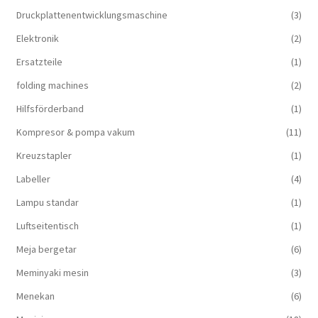
Druckplattenentwicklungsmaschine
(3)
Elektronik
(2)
Ersatzteile
(1)
folding machines
(2)
Hilfsförderband
(1)
Kompresor & pompa vakum
(11)
Kreuzstapler
(1)
Labeller
(4)
Lampu standar
(1)
Luftseitentisch
(1)
Meja bergetar
(6)
Meminyaki mesin
(3)
Menekan
(6)