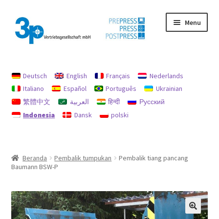
Skip
Skip
Menu
to
to
navigation
content
Beranda
Deutsch
English
Français
Nederlands
Akun saya
Italiano
Español
Português
Ukrainian
繁體中文
العربية
हिन्दी
Русский
jejak
Indonesia
Dansk
polski
Kebijakan untuk pengembalian uang dan pengembalian
Mencari
Beranda
Pembalik tumpukan
Pembalik tiang pancang
Baumann BSW-P
Mesin bekas
perlindungan data