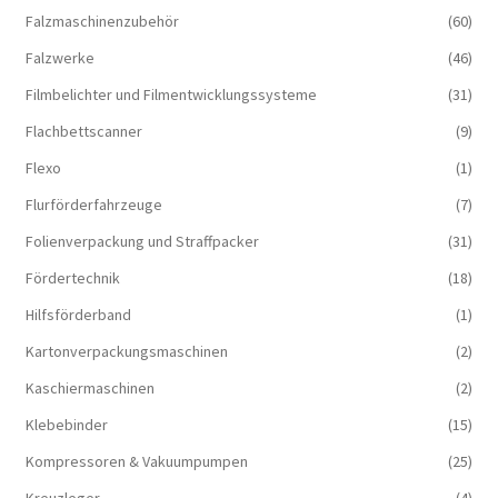
Falzmaschinenzubehör
(60)
Falzwerke
(46)
Filmbelichter und Filmentwicklungssysteme
(31)
Flachbettscanner
(9)
Flexo
(1)
Flurförderfahrzeuge
(7)
Folienverpackung und Straffpacker
(31)
Fördertechnik
(18)
Hilfsförderband
(1)
Kartonverpackungsmaschinen
(2)
Kaschiermaschinen
(2)
Klebebinder
(15)
Kompressoren & Vakuum­pumpen
(25)