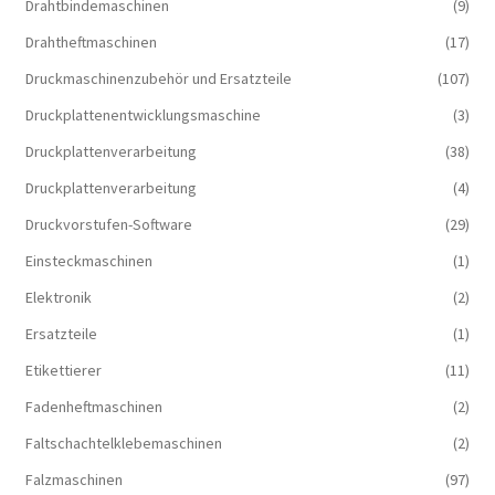
Drahtbindemaschinen
(9)
Drahtheftmaschinen
(17)
Druckmaschinenzubehör und Ersatzteile
(107)
Druckplattenentwicklungsmaschine
(3)
Druckplattenverarbeitung
(38)
Druckplattenverarbeitung
(4)
Druckvorstufen-Software
(29)
Einsteckmaschinen
(1)
Elektronik
(2)
Ersatzteile
(1)
Etikettierer
(11)
Fadenheftmaschinen
(2)
Faltschachtelklebemaschinen
(2)
Falzmaschinen
(97)