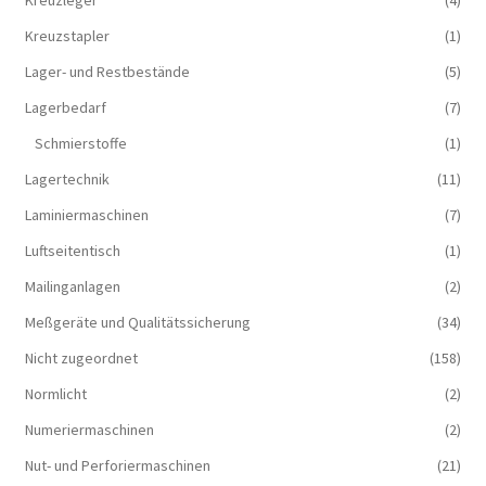
Kreuzleger
(4)
Kreuzstapler
(1)
Lager- und Restbestände
(5)
Lagerbedarf
(7)
Schmierstoffe
(1)
Lagertechnik
(11)
Laminiermaschinen
(7)
Luftseitentisch
(1)
Mailinganlagen
(2)
Meßgeräte und Qualitätssicherung
(34)
Nicht zugeordnet
(158)
Normlicht
(2)
Numeriermaschinen
(2)
Nut- und Perforiermaschinen
(21)