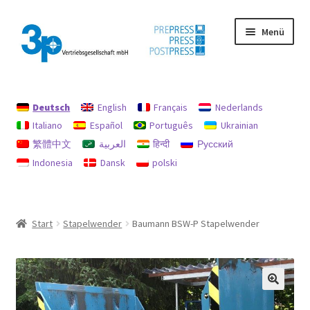
Zur
Zum
Menü
Navigation
Inhalt
springen
springen
Start
Deutsch
English
Français
Nederlands
Datenschutz
Italiano
Español
Português
Ukrainian
繁體中文
العربية
हिन्दी
Русский
Gebrauchtmaschinen
Indonesia
Dansk
polski
Impressum
Mein Konto
Start
Stapelwender
Baumann BSW-P Stapelwender
Richtlinie für Rückerstattungen und Rückgaben